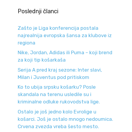
Poslednji članci
Zašto je Liga konferencija postala
najrealnija evropska šansa za klubove iz
regiona
Nike, Jordan, Adidas ili Puma – koji brend
za koji tip košarkaša
Serija A pred kraj sezone: Inter slavi,
Milan i Juventus pod pritiskom
Ko to ubija srpsku košarku? Posle
skandala na terenu usledile su i
kriminalne odluke rukovodstva lige.
Ostalo je još jedno kolo Evrolige u
košarci. Još je ostalo mnogo nedoumica.
Crvena zvezda vreba šesto mesto.