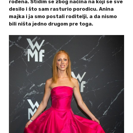
rođena. Stidim se zbog načina na koji se sve
desilo i što sam rasturio porodicu. Anina
majka i ja smo postali roditelji, a da nismo
bili ništa jedno drugom pre toga.