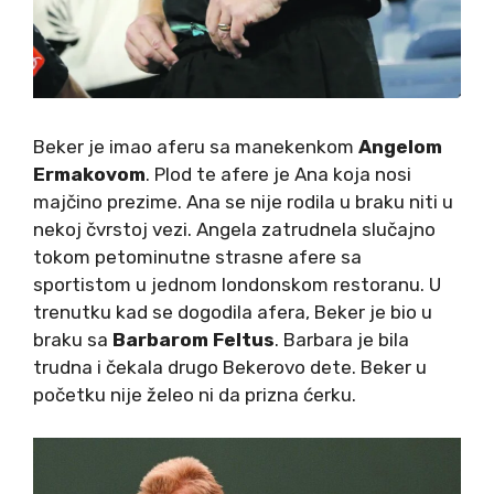
Beker je imao aferu sa manekenkom
Angelom
Ermakovom
. Plod te afere je Ana koja nosi
majčino prezime. Ana se nije rodila u braku niti u
nekoj čvrstoj vezi. Angela zatrudnela slučajno
tokom petominutne strasne afere sa
sportistom u jednom londonskom restoranu. U
trenutku kad se dogodila afera, Beker je bio u
braku sa
Barbarom Feltus
. Barbara je bila
trudna i čekala drugo Bekerovo dete. Beker u
početku nije želeo ni da prizna ćerku.