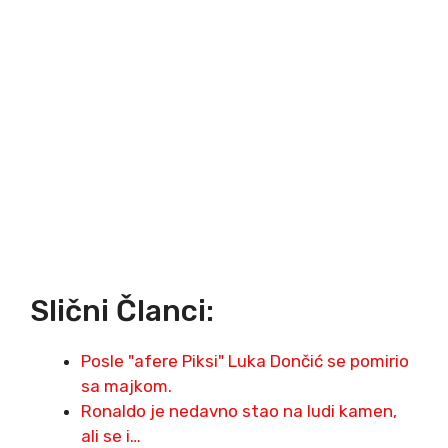
Slični Članci:
Posle "afere Piksi" Luka Dončić se pomirio
sa majkom.
Ronaldo je nedavno stao na ludi kamen,
ali se i…