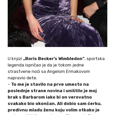
U knjizi
„Boris Becker’s Wimbledon“
, sportska
legenda ispričao je da je tokom jedne
strastvene noći sa Angelom Ermakovom
napravio dete.
–
To me je stavilo na prve umesto na
poslednje strane novina i uništilo je moj
brak s Barbarom iako bi on verovatno
svakako bio okončan. Ali dobio sam ćerku,
predivnu mladu ženu koju volim otkako je