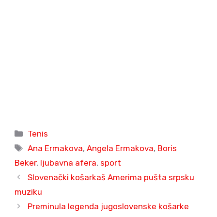
Categories
Tenis
Tags
Ana Ermakova
,
Angela Ermakova
,
Boris
Beker
,
ljubavna afera
,
sport
Slovenački košarkaš Amerima pušta srpsku
muziku
Preminula legenda jugoslovenske košarke