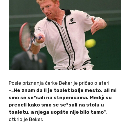
Posle priznanja ćerke Beker je pričao o aferi.
–
„Ne znam da li je toalet bolje mesto, ali mi
smo se se*sali na stepenicama. Mediji su
preneli kako smo se se*sali na stolu u
toaletu, a njega uopšte nije bilo tamo“
,
otkrio je Beker.