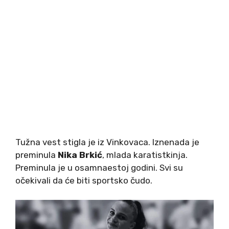
Tužna vest stigla je iz Vinkovaca. Iznenada je
preminula
Nika Brkić
, mlada karatistkinja.
Preminula je u osamnaestoj godini. Svi su
očekivali da će biti sportsko čudo.