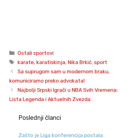
Categories
Ostali sportovi
Tags
karate
,
karatiskinja
,
Nika Brkić
,
sport
Sa suprugom sam u modernom braku,
komuniciramo preko advokata!
Najbolji Srpski Igrači u NBA Svih Vremena:
Lista Legenda i Aktuelnih Zvezda
Poslednji članci
Zašto je Liga konferencija postala