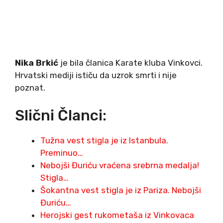
Nika Brkić
je bila članica Karate kluba Vinkovci.
Hrvatski mediji ističu da uzrok smrti i nije
poznat.
Slični Članci:
Tužna vest stigla je iz Istanbula.
Preminuo…
Nebojši Đuriću vraćena srebrna medalja!
Stigla…
Šokantna vest stigla je iz Pariza. Nebojši
Đuriću…
Herojski gest rukometaša iz Vinkovaca