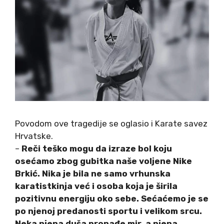
Povodom ove tragedije se oglasio i Karate savez
Hrvatske.
–
Reči teško mogu da izraze bol koju
osećamo zbog gubitka naše voljene Nike
Brkić. Nika je bila ne samo vrhunska
karatistkinja već i osoba koja je širila
pozitivnu energiju oko sebe. Sećaćemo je se
po njenoj predanosti sportu i velikom srcu.
Neka njena duša pronađe mir, a njena