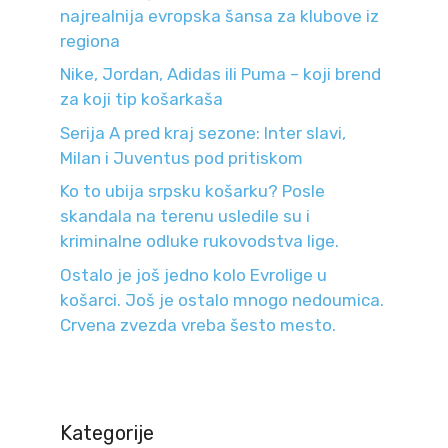
najrealnija evropska šansa za klubove iz
regiona
Nike, Jordan, Adidas ili Puma – koji brend
za koji tip košarkaša
Serija A pred kraj sezone: Inter slavi,
Milan i Juventus pod pritiskom
Ko to ubija srpsku košarku? Posle
skandala na terenu usledile su i
kriminalne odluke rukovodstva lige.
Ostalo je još jedno kolo Evrolige u
košarci. Još je ostalo mnogo nedoumica.
Crvena zvezda vreba šesto mesto.
Kategorije