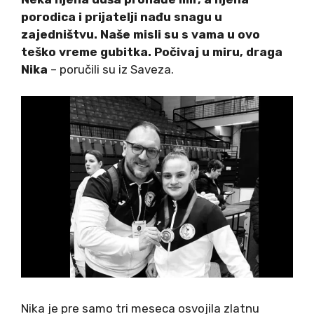
porodica i prijatelji nađu snagu u
zajedništvu. Naše misli su s vama u ovo
teško vreme gubitka. Počivaj u miru, draga
Nika
– poručili su iz Saveza.
Nika je pre samo tri meseca osvojila zlatnu