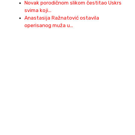
Novak porodičnom slikom čestitao Uskrs
svima koji…
Anastasija Ražnatović ostavila
operisanog muža u…