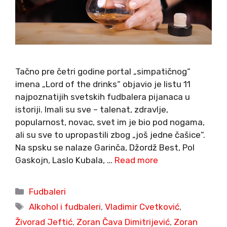
Tačno pre četri godine portal „simpatičnog“
imena „Lord of the drinks“ objavio je listu 11
najpoznatijih svetskih fudbalera pijanaca u
istoriji. Imali su sve – talenat, zdravlje,
popularnost, novac, svet im je bio pod nogama,
ali su sve to upropastili zbog „još jedne čašice“.
Na spsku se nalaze Garinča, Džordž Best, Pol
Gaskojn, Laslo Kubala, …
Read more
Categories
Fudbaleri
Tags
Alkohol i fudbaleri
,
Vladimir Cvetković
,
Živorad Jeftić
,
Zoran Čava Dimitrijević
,
Zoran