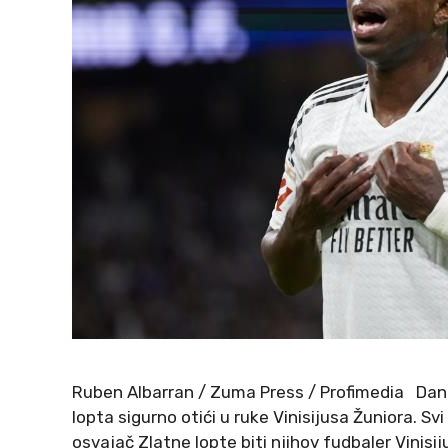
Ruben Albarran / Zuma Press / Profimedia Dan
lopta sigurno otići u ruke Vinisijusa Žuniora. Sv
osvajač Zlatne lopte biti njihov fudbaler Vinisij