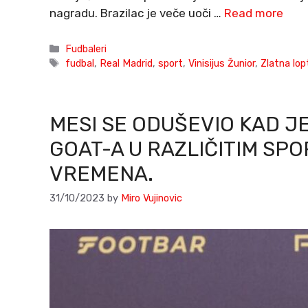
nagradu. Brazilac je veče uoči …
Read more
Categories
Fudbaleri
Tags
fudbal
,
Real Madrid
,
sport
,
Vinisijus Žunior
,
Zlatna lop
MESI SE ODUŠEVIO KAD J
GOAT-A U RAZLIČITIM SP
VREMENA.
31/10/2023
by
Miro Vujinovic