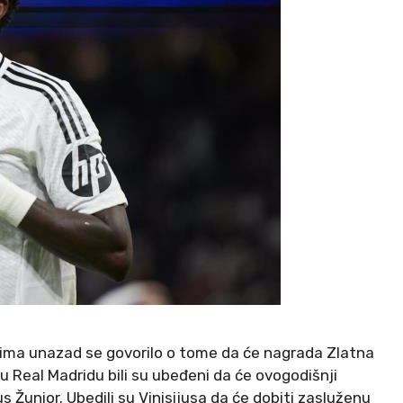
ima unazad se govorilo o tome da će nagrada Zlatna
i u Real Madridu bili su ubeđeni da će ovogodišnji
us Žunior. Ubedili su Vinisijusa da će dobiti zasluženu