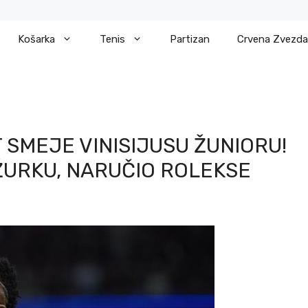
Košarka
Tenis
Partizan
Crvena Zvezda
 SMEJE VINISIJUSU ŽUNIORU!
ŽURKU, NARUČIO ROLEKSE