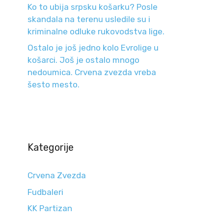
Ko to ubija srpsku košarku? Posle
skandala na terenu usledile su i
kriminalne odluke rukovodstva lige.
Ostalo je još jedno kolo Evrolige u
košarci. Još je ostalo mnogo
nedoumica. Crvena zvezda vreba
šesto mesto.
Kategorije
Crvena Zvezda
Fudbaleri
KK Partizan