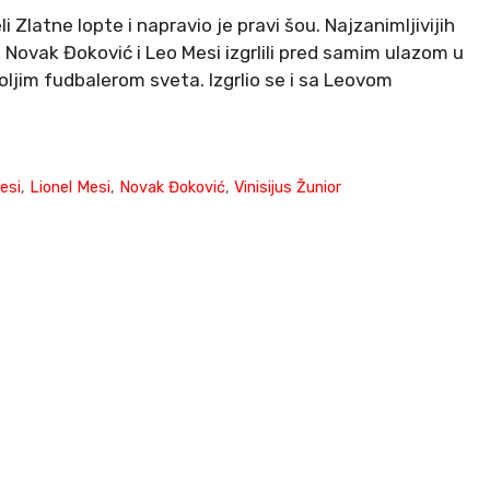
 Zlatne lopte i napravio je pravi šou. Najzanimljivijih
 Novak Đoković i Leo Mesi izgrlili pred samim ulazom u
oljim fudbalerom sveta. Izgrlio se i sa Leovom
esi
,
Lionel Mesi
,
Novak Đoković
,
Vinisijus Žunior