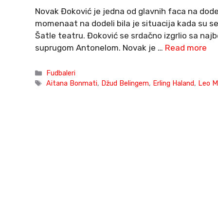
Novak Đoković je jedna od glavnih faca na dodeli
momenaat na dodeli bila je situacija kada su se
Šatle teatru. Đoković se srdačno izgrlio sa najb
suprugom Antonelom. Novak je …
Read more
Categories
Fudbaleri
Tags
Aitana Bonmati
,
Džud Belingem
,
Erling Haland
,
Leo M