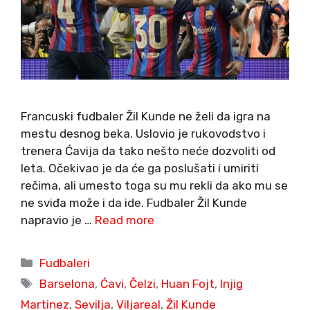
Francuski fudbaler Žil Kunde ne želi da igra na
mestu desnog beka. Uslovio je rukovodstvo i
trenera Ćavija da tako nešto neće dozvoliti od
leta. Očekivao je da će ga poslušati i umiriti
rečima, ali umesto toga su mu rekli da ako mu se
ne sviđa može i da ide. Fudbaler Žil Kunde
napravio je …
Read more
Categories
Fudbaleri
Tags
Barselona
,
Ćavi
,
Čelzi
,
Huan Fojt
,
Injig
Martinez
,
Sevilja
,
Viljareal
,
Žil Kunde