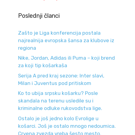
Poslednji članci
Zašto je Liga konferencija postala
najrealnija evropska šansa za klubove iz
regiona
Nike, Jordan, Adidas ili Puma – koji brend
za koji tip košarkaša
Serija A pred kraj sezone: Inter slavi,
Milan i Juventus pod pritiskom
Ko to ubija srpsku košarku? Posle
skandala na terenu usledile su i
kriminalne odluke rukovodstva lige.
Ostalo je još jedno kolo Evrolige u
košarci. Još je ostalo mnogo nedoumica.
Crvena zvezda vreba šesto mesto.