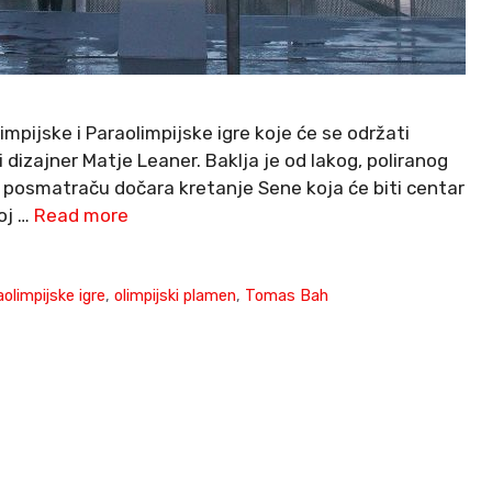
mpijske i Paraolimpijske igre koje će se održati
 dizajner Matje Leaner. Baklja je od lakog, poliranog
a posmatraču dočara kretanje Sene koja će biti centar
oj …
Read more
aolimpijske igre
,
olimpijski plamen
,
Tomas Bah