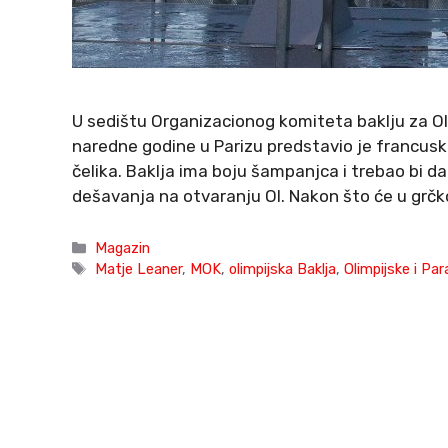
U sedištu Organizacionog komiteta baklju za Oli
naredne godine u Parizu predstavio je francuski
čelika. Baklja ima boju šampanjca i trebao bi d
dešavanja na otvaranju OI. Nakon što će u grčk
Categories
Magazin
Tags
Matje Leaner
,
MOK
,
olimpijska Baklja
,
Olimpijske i Par