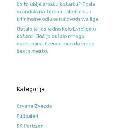
Ko to ubija srpsku košarku? Posle
skandala na terenu usledile su i
kriminalne odluke rukovodstva lige.
Ostalo je još jedno kolo Evrolige u
košarci. Još je ostalo mnogo
nedoumica. Crvena zvezda vreba
šesto mesto.
Kategorije
Crvena Zvezda
Fudbaleri
KK Partizan