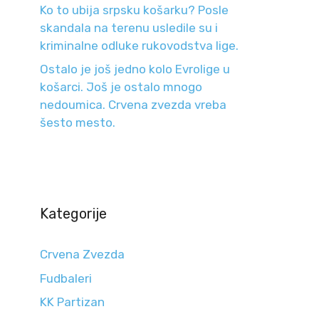
Ko to ubija srpsku košarku? Posle
skandala na terenu usledile su i
kriminalne odluke rukovodstva lige.
Ostalo je još jedno kolo Evrolige u
košarci. Još je ostalo mnogo
nedoumica. Crvena zvezda vreba
šesto mesto.
Kategorije
Crvena Zvezda
Fudbaleri
KK Partizan