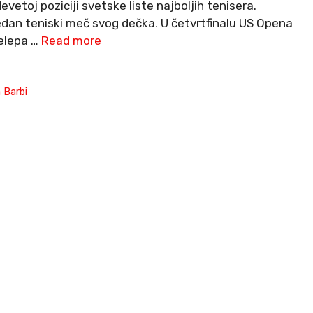
evetoj poziciji svetske liste najboljih tenisera.
jedan teniski meč svog dečka. U četvrtfinalu US Opena
relepa …
Read more
 Barbi