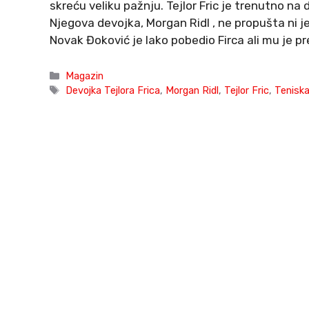
skreću veliku pažnju. Tejlor Fric je trenutno na d
Njegova devojka, Morgan Ridl , ne propušta ni 
Novak Đoković je lako pobedio Firca ali mu je p
Categories
Magazin
Tags
Devojka Tejlora Frica
,
Morgan Ridl
,
Tejlor Fric
,
Teniska