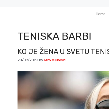
Skip
to
Home
content
TENISKA BARBI
KO JE ŽENA U SVETU TENI
20/09/2023
by
Miro Vujinovic