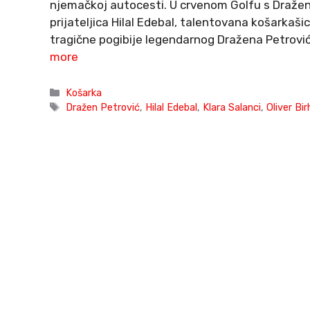
njemačkoj autocesti. U crvenom Golfu s Draženo
prijateljica Hilal Edebal, talentovana košarkaši
tragične pogibije legendarnog Dražena Petrovi
more
Categories
Košarka
Tags
Dražen Petrović
,
Hilal Edebal
,
Klara Salanci
,
Oliver Bir