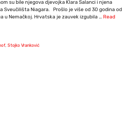
m su bile njegova djevojka Klara Salanci i njena
ca Sveučilišta Niagara. Prošlo je više od 30 godina od
ća u Nemačkoj. Hrvatska je zauvek izgubila …
Read
hof
,
Stojko Vranković