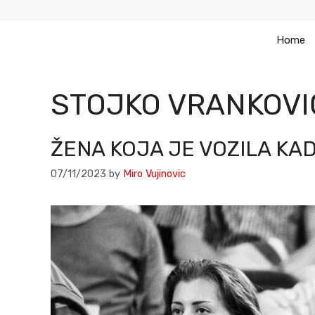
Skip
to
Home
content
STOJKO VRANKOVI
ŽENA KOJA JE VOZILA KA
07/11/2023
by
Miro Vujinovic