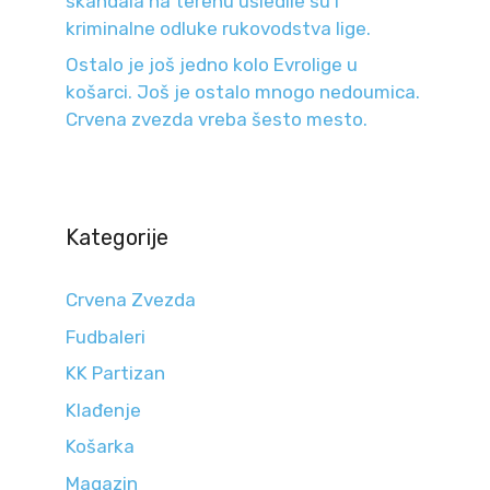
skandala na terenu usledile su i
kriminalne odluke rukovodstva lige.
Ostalo je još jedno kolo Evrolige u
košarci. Još je ostalo mnogo nedoumica.
Crvena zvezda vreba šesto mesto.
Kategorije
Crvena Zvezda
Fudbaleri
KK Partizan
Klađenje
Košarka
Magazin