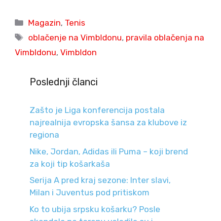
Categories
Magazin
,
Tenis
Tags
oblačenje na Vimbldonu
,
pravila oblačenja na
Vimbldonu
,
Vimbldon
Poslednji članci
Zašto je Liga konferencija postala
najrealnija evropska šansa za klubove iz
regiona
Nike, Jordan, Adidas ili Puma – koji brend
za koji tip košarkaša
Serija A pred kraj sezone: Inter slavi,
Milan i Juventus pod pritiskom
Ko to ubija srpsku košarku? Posle