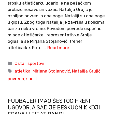
srpsku atletičarku udario je na pešačkom
prelazu nesavesni vozač. Natalija Grujić je
ozbiljno povredila obe noge. Nataliji su obe noge
u gipsu. Zbog toga Natalija je završila u kolicima,
bar za neko vreme. Povodom povrede uspešne
mlade atletičarke i reprezentativke Srbije
oglasila se Mirjana Stojanović, trener
atletičarke. Foto: …
Read more
Categories
Ostali sportovi
Tags
atletika
,
Mirjana Stojanović
,
Natalija Grujić
,
povreda
,
sport
FUDBALER IMAO ŠESTOCIFRENI
UGOVOR, A SAD JE BESKUĆNIK KOJI