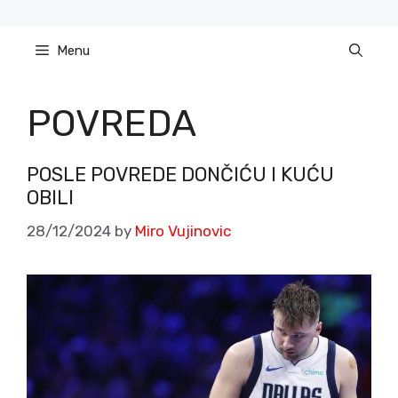
Skip
to
Menu
content
POVREDA
POSLE POVREDE DONČIĆU I KUĆU
OBILI
28/12/2024
by
Miro Vujinovic