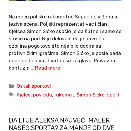
Na meču poljske rukometne Superlige viđena je
jeziva scena. Poljski reprezentativac i član
Kjelcea Šimon Sićko skočio je da šutne i samo se
srušio na pod. Nije delovalo da je povreda
ozbiljna pogotovo što nije bilo dodira sa
protivničkim igračima. Šimon Sićko je posle pada
urlao od bolova i hvatao se za glavu. Poważna
kontuzja …
Read more
Categories
Ostali sportovi
Tags
Kjelce
,
povreda
,
rukomet
,
Šimon Sićko
,
sport
DA LI JE ALEKSA NAJVEĆI MALER
NAŠEG SPORTA? ZA MANJE OD DVE