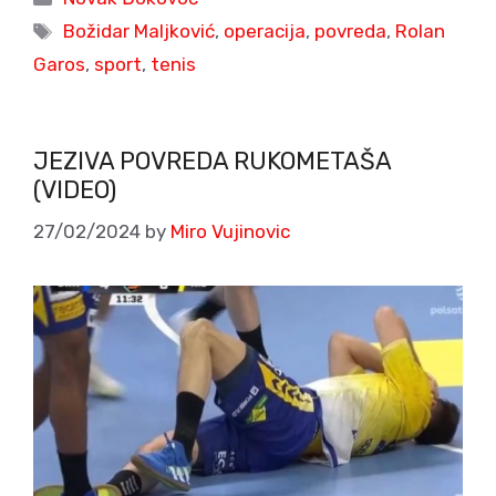
Tags
Božidar Maljković
,
operacija
,
povreda
,
Rolan
Garos
,
sport
,
tenis
JEZIVA POVREDA RUKOMETAŠA
(VIDEO)
27/02/2024
by
Miro Vujinovic