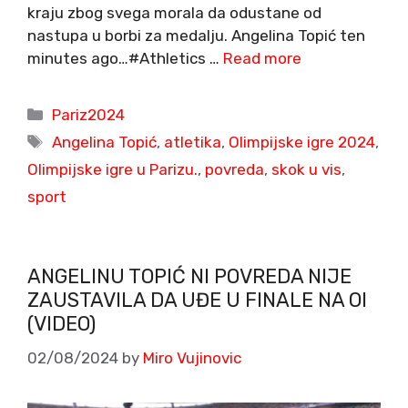
kraju zbog svega morala da odustane od
nastupa u borbi za medalju. Angelina Topić ten
minutes ago…#Athletics …
Read more
Categories
Pariz2024
Tags
Angelina Topić
,
atletika
,
Olimpijske igre 2024
,
Olimpijske igre u Parizu.
,
povreda
,
skok u vis
,
sport
ANGELINU TOPIĆ NI POVREDA NIJE
ZAUSTAVILA DA UĐE U FINALE NA OI
(VIDEO)
02/08/2024
by
Miro Vujinovic