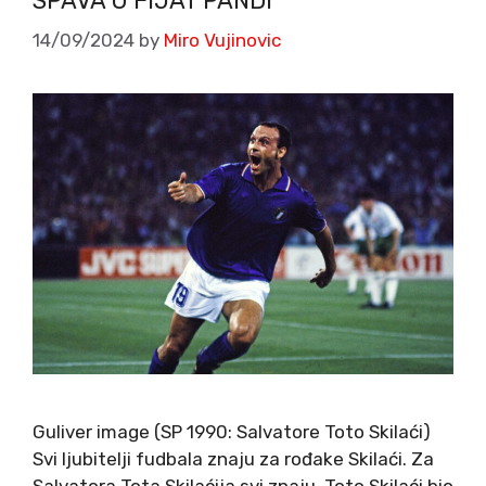
SPAVA U FIJAT PANDI
14/09/2024
by
Miro Vujinovic
Guliver image (SP 1990: Salvatore Toto Skilaći)
Svi ljubitelji fudbala znaju za rođake Skilaći. Za