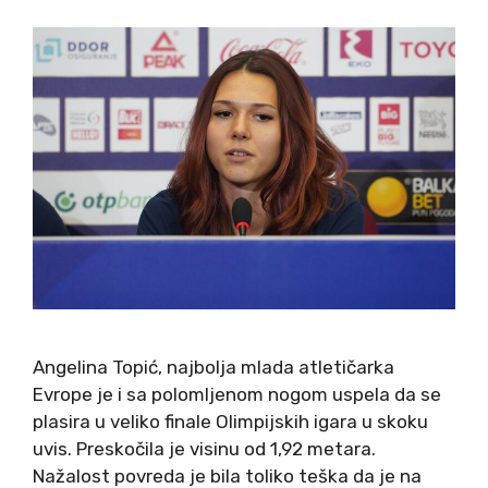
Angelina Topić, najbolja mlada atletičarka
Evrope je i sa polomljenom nogom uspela da se
plasira u veliko finale Olimpijskih igara u skoku
uvis. Preskočila je visinu od 1,92 metara.
Nažalost povreda je bila toliko teška da je na