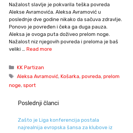
Nažalost slavlje je pokvarila teška povreda
Alekse Avramovića. Aleksa Avramović u
poslednje dve godine nikako da sačuva zdravlje.
Ponovo je povređen i čeka ga duga pauza.
Aleksa je ovoga puta doživeo prelom noge.
Nažalost niz njegovih povreda i preloma je baš
veliki …
Read more
Categories
KK Partizan
Tags
Aleksa Avramović
,
Košarka
,
povreda
,
prelom
noge
,
sport
Poslednji članci
Zašto je Liga konferencija postala
najrealnija evropska šansa za klubove iz