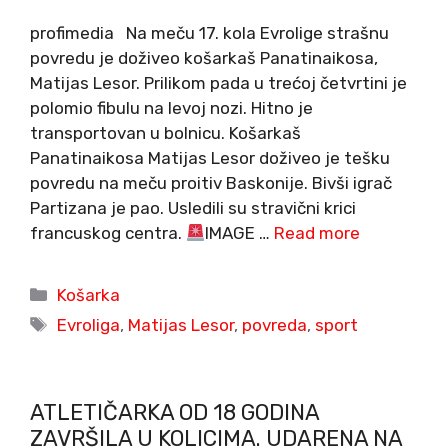
profimedia Na meču 17. kola Evrolige strašnu
povredu je doživeo košarkaš Panatinaikosa,
Matijas Lesor. Prilikom pada u trećoj četvrtini je
polomio fibulu na levoj nozi. Hitno je
transportovan u bolnicu. Košarkaš
Panatinaikosa Matijas Lesor doživeo je tešku
povredu na meču proitiv Baskonije. Bivši igrač
Partizana je pao. Usledili su stravični krici
francuskog centra.
IMAGE …
Read more
Categories
Košarka
Tags
Evroliga
,
Matijas Lesor
,
povreda
,
sport
ATLETIČARKA OD 18 GODINA
ZAVRŠILA U KOLICIMA. UDARENA NA