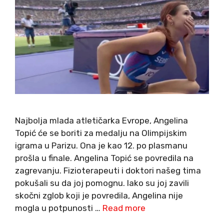
Najbolja mlada atletičarka Evrope, Angelina
Topić će se boriti za medalju na Olimpijskim
igrama u Parizu. Ona je kao 12. po plasmanu
prošla u finale. Angelina Topić se povredila na
zagrevanju. Fizioterapeuti i doktori našeg tima
pokušali su da joj pomognu. Iako su joj zavili
skočni zglob koji je povredila, Angelina nije
mogla u potpunosti …
Read more