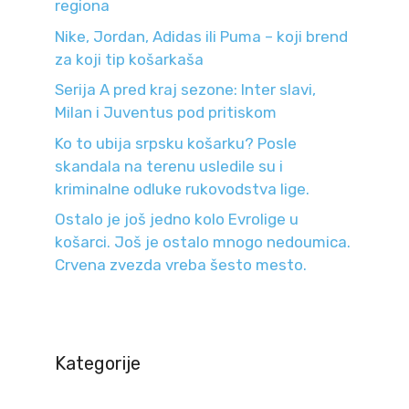
regiona
Nike, Jordan, Adidas ili Puma – koji brend
za koji tip košarkaša
Serija A pred kraj sezone: Inter slavi,
Milan i Juventus pod pritiskom
Ko to ubija srpsku košarku? Posle
skandala na terenu usledile su i
kriminalne odluke rukovodstva lige.
Ostalo je još jedno kolo Evrolige u
košarci. Još je ostalo mnogo nedoumica.
Crvena zvezda vreba šesto mesto.
Kategorije