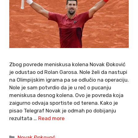
Zbog povrede meniskusa kolena Novak Đoković
je odustao od Rolan Garosa. Nole želi da nastupi
na Olimpijskim igrama pa se odlučio na operaciju.
Nole je sam potvrdio da je u reč o pucanju
meniskusa desnog kolena. Ovo je povreda koja
zaigurno odvaja sportiste od terena. Kako je
pisao Telegraf Novak je odmah po dobijanju
rezultata …
Read more
Categories
Novak Đokovoć