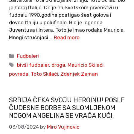
Salvatora Tota Skilaćija svi znaju. Toto Skilaći bio
je heroj Italije. On je na Svetskom prvenstvu u
fudbalu 1990.godine postigao šest golova i
doveo Italiju u polufinale. Bio je legenda
Juventusa i Intera. Toto je imao rođaka Mauricia.
Mnogi stručnjaci …
Read more
Categories
Fudbaleri
Tags
bivši fudbaler
,
droga
,
Mauricio Skilaći
,
povreda
,
Toto Skilaći
,
Zdenjek Zeman
SRBIJA ČEKA SVOJU HEROINU! POSLE
ČUDESNE BORBE SA SLOMLJENOM
NOGOM ANGELINA SE VRAĆA KUĆI.
03/08/2024
by
Miro Vujinovic