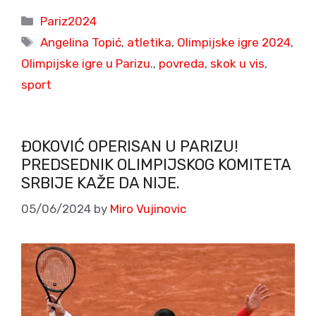
Categories
Pariz2024
Tags
Angelina Topić
,
atletika
,
Olimpijske igre 2024
,
Olimpijske igre u Parizu.
,
povreda
,
skok u vis
,
sport
ĐOKOVIĆ OPERISAN U PARIZU!
PREDSEDNIK OLIMPIJSKOG KOMITETA
SRBIJE KAŽE DA NIJE.
05/06/2024
by
Miro Vujinovic