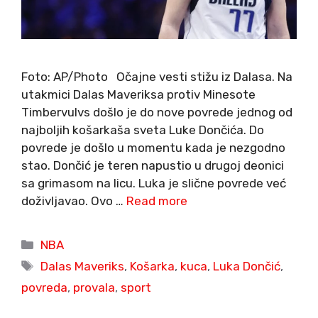
Foto: AP/Photo Očajne vesti stižu iz Dalasa. Na
utakmici Dalas Maveriksa protiv Minesote
Timbervulvs došlo je do nove povrede jednog od
najboljih košarkaša sveta Luke Dončića. Do
povrede je došlo u momentu kada je nezgodno
stao. Dončić je teren napustio u drugoj deonici
sa grimasom na licu. Luka je slične povrede već
doživljavao. Ovo …
Read more
Categories
NBA
Tags
Dalas Maveriks
,
Košarka
,
kuca
,
Luka Dončić
,
povreda
,
provala
,
sport