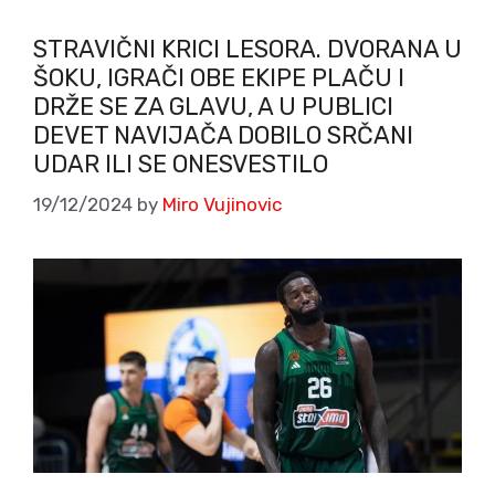
STRAVIČNI KRICI LESORA. DVORANA U
ŠOKU, IGRAČI OBE EKIPE PLAČU I
DRŽE SE ZA GLAVU, A U PUBLICI
DEVET NAVIJAČA DOBILO SRČANI
UDAR ILI SE ONESVESTILO
19/12/2024
by
Miro Vujinovic