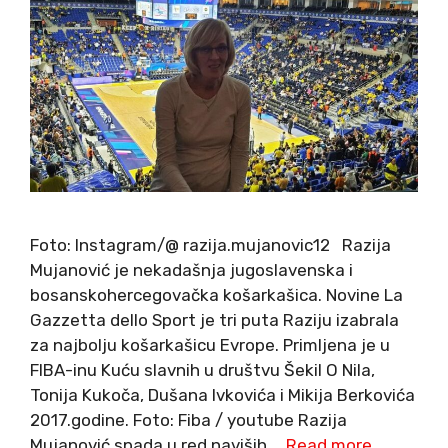
Foto: Instagram/@ razija.mujanovic12 Razija
Mujanović je nekadašnja jugoslavenska i
bosanskohercegovačka košarkašica. Novine La
Gazzetta dello Sport je tri puta Raziju izabrala
za najbolju košarkašicu Evrope. Primljena je u
FIBA-inu Kuću slavnih u društvu Šekil O Nila,
Tonija Kukoča, Dušana Ivkovića i Mikija Berkovića
2017.godine. Foto: Fiba / youtube Razija
Mujanović spada u red naviših …
Read more