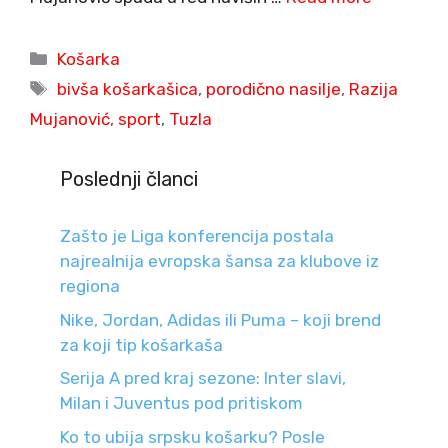
Categories
Košarka
Tags
bivša košarkašica
,
porodično nasilje
,
Razija
Mujanović
,
sport
,
Tuzla
Poslednji članci
Zašto je Liga konferencija postala
najrealnija evropska šansa za klubove iz
regiona
Nike, Jordan, Adidas ili Puma – koji brend
za koji tip košarkaša
Serija A pred kraj sezone: Inter slavi,
Milan i Juventus pod pritiskom
Ko to ubija srpsku košarku? Posle