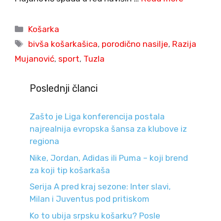
Categories
Košarka
Tags
bivša košarkašica
,
porodično nasilje
,
Razija
Mujanović
,
sport
,
Tuzla
Poslednji članci
Zašto je Liga konferencija postala
najrealnija evropska šansa za klubove iz
regiona
Nike, Jordan, Adidas ili Puma – koji brend
za koji tip košarkaša
Serija A pred kraj sezone: Inter slavi,
Milan i Juventus pod pritiskom
Ko to ubija srpsku košarku? Posle