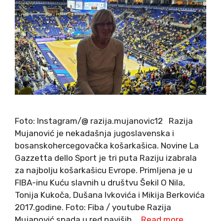
Foto: Instagram/@ razija.mujanovic12 Razija
Mujanović je nekadašnja jugoslavenska i
bosanskohercegovačka košarkašica. Novine La
Gazzetta dello Sport je tri puta Raziju izabrala
za najbolju košarkašicu Evrope. Primljena je u
FIBA-inu Kuću slavnih u društvu Šekil O Nila,
Tonija Kukoča, Dušana Ivkovića i Mikija Berkovića
2017.godine. Foto: Fiba / youtube Razija
Mujanović spada u red naviših …
Read more