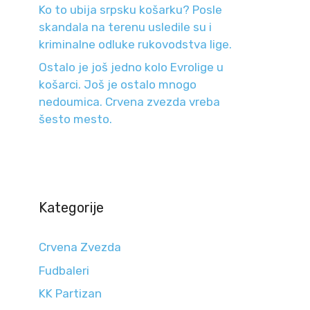
Ko to ubija srpsku košarku? Posle
skandala na terenu usledile su i
kriminalne odluke rukovodstva lige.
Ostalo je još jedno kolo Evrolige u
košarci. Još je ostalo mnogo
nedoumica. Crvena zvezda vreba
šesto mesto.
Kategorije
Crvena Zvezda
Fudbaleri
KK Partizan