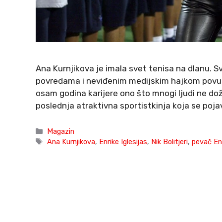
Ana Kurnjikova je imala svet tenisa na dlanu. Sv
povredama i neviđenim medijskim hajkom povukl
osam godina karijere ono što mnogi ljudi ne doži
poslednja atraktivna sportistkinja koja se poja
Categories
Magazin
Tags
Ana Kurnjikova
,
Enrike Iglesijas
,
Nik Bolitjeri
,
pevač Enr