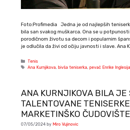
Foto:Profimedia Jedna je od najlepših teniserk
bila san svakog muškarca. Ona se u potpunosti p
porodičnom životu sa decom i popularnim špan
je odlučila da živi od očiju javnosti i slave. Ana 
Categories
Tenis
Tags
Ana Kurnjikova
,
bivša teniserka
,
pevač Enrike Inglesij
ANA KURNJIKOVA BILA JE
TALENTOVANE TENISERKE 
MARKETINŠKO ČUDOVIŠTE
07/05/2024
by
Miro Vujinovic