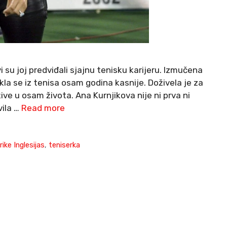
i su joj predviđali sjajnu tenisku karijeru. Izmučena
a se iz tenisa osam godina kasnije. Doživela je za
ve u osam života. Ana Kurnjikova nije ni prva ni
vila …
Read more
ike Inglesijas
,
teniserka