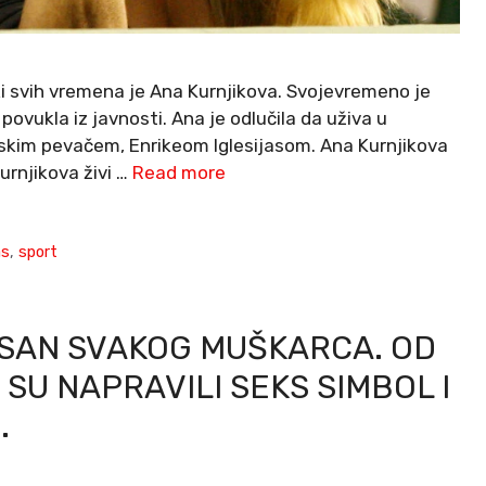
i svih vremena je Ana Kurnjikova. Svojevremeno je
ovukla iz javnosti. Ana je odlučila da uživa u
skim pevačem, Enrikeom Iglesijasom. Ana Kurnjikova
Kurnjikova živi …
Read more
as
,
sport
 SAN SVAKOG MUŠKARCA. OD
SU NAPRAVILI SEKS SIMBOL I
.