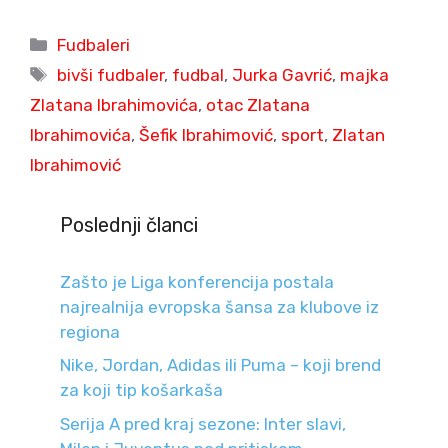
Categories
Fudbaleri
Tags
bivši fudbaler
,
fudbal
,
Jurka Gavrić
,
majka
Zlatana Ibrahimovića
,
otac Zlatana
Ibrahimovića
,
Šefik Ibrahimović
,
sport
,
Zlatan
Ibrahimović
Poslednji članci
Zašto je Liga konferencija postala
najrealnija evropska šansa za klubove iz
regiona
Nike, Jordan, Adidas ili Puma – koji brend
za koji tip košarkaša
Serija A pred kraj sezone: Inter slavi,