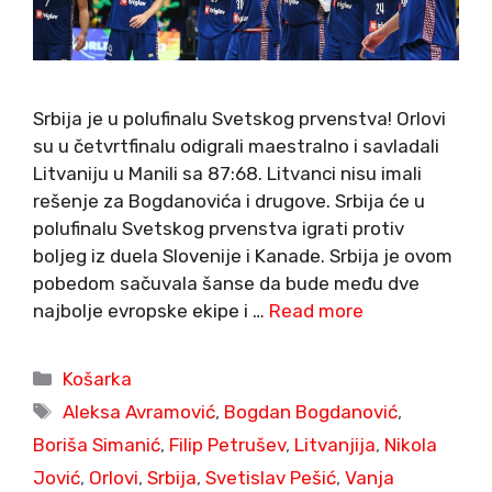
Srbija je u polufinalu Svetskog prvenstva! Orlovi
su u četvrtfinalu odigrali maestralno i savladali
Litvaniju u Manili sa 87:68. Litvanci nisu imali
rešenje za Bogdanovića i drugove. Srbija će u
polufinalu Svetskog prvenstva igrati protiv
boljeg iz duela Slovenije i Kanade. Srbija je ovom
pobedom sačuvala šanse da bude među dve
najbolje evropske ekipe i …
Read more
Categories
Košarka
Tags
Aleksa Avramović
,
Bogdan Bogdanović
,
Boriša Simanić
,
Filip Petrušev
,
Litvanjija
,
Nikola
Jović
,
Orlovi
,
Srbija
,
Svetislav Pešić
,
Vanja