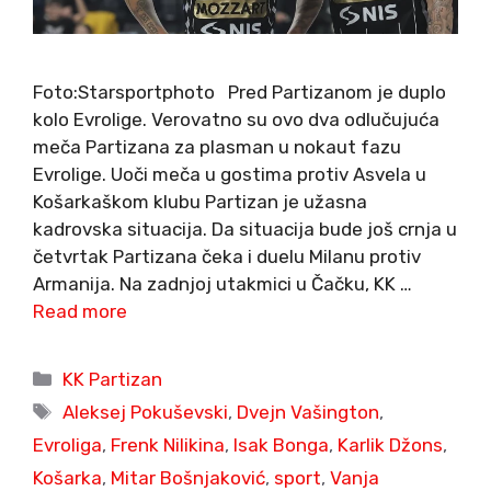
Foto:Starsportphoto Pred Partizanom je duplo
kolo Evrolige. Verovatno su ovo dva odlučujuća
meča Partizana za plasman u nokaut fazu
Evrolige. Uoči meča u gostima protiv Asvela u
Košarkaškom klubu Partizan je užasna
kadrovska situacija. Da situacija bude još crnja u
četvrtak Partizana čeka i duelu Milanu protiv
Armanija. Na zadnjoj utakmici u Čačku, KK …
Read more
Categories
KK Partizan
Tags
Aleksej Pokuševski
,
Dvejn Vašington
,
Evroliga
,
Frenk Nilikina
,
Isak Bonga
,
Karlik Džons
,
Košarka
,
Mitar Bošnjaković
,
sport
,
Vanja