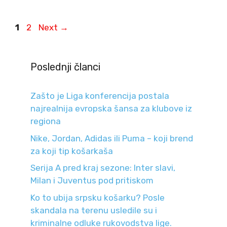
Page
Page
1
2
Next
→
Poslednji članci
Zašto je Liga konferencija postala
najrealnija evropska šansa za klubove iz
regiona
Nike, Jordan, Adidas ili Puma – koji brend
za koji tip košarkaša
Serija A pred kraj sezone: Inter slavi,
Milan i Juventus pod pritiskom
Ko to ubija srpsku košarku? Posle
skandala na terenu usledile su i
kriminalne odluke rukovodstva lige.