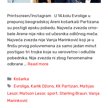
Printscreen/Instagram U 14.kolu Evrolige u
prepunoj beogradskoj Areni košarkaši Partizana
su postigli epsku pobedu. Najveća zvezda crno-
bele Arene nije niko od učesnika odličnog meča.
Najveća zvezda nije Vanja Marinković koji je u
finišu prvog poluvremena za samo jedan minut
postigao tri trojke koje su verovetno i odlučile
pobednika. Nije zvezda ni zbog fenomenalne
odbrane …
Read more
Categories
Košarka
Tags
Evroliga
,
Karlik Džons
,
KK Partizan
,
Matijas
Lesor
,
Matson Lesor
,
sport
,
Sterling Braun
,
Vanja
Marinković