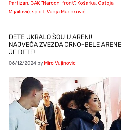
Partizan
,
GAK "Narodni front"
,
Košarka
,
Ostoja
Mijailović
,
sport
,
Vanja Marinković
DETE UKRALO ŠOU U ARENI!
NAJVEĆA ZVEZDA CRNO-BELE ARENE
JE DETE!
06/12/2024
by
Miro Vujinovic