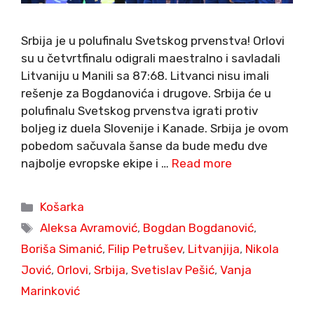
Srbija je u polufinalu Svetskog prvenstva! Orlovi
su u četvrtfinalu odigrali maestralno i savladali
Litvaniju u Manili sa 87:68. Litvanci nisu imali
rešenje za Bogdanovića i drugove. Srbija će u
polufinalu Svetskog prvenstva igrati protiv
boljeg iz duela Slovenije i Kanade. Srbija je ovom
pobedom sačuvala šanse da bude među dve
najbolje evropske ekipe i …
Read more
Categories
Košarka
Tags
Aleksa Avramović
,
Bogdan Bogdanović
,
Boriša Simanić
,
Filip Petrušev
,
Litvanjija
,
Nikola
Jović
,
Orlovi
,
Srbija
,
Svetislav Pešić
,
Vanja
Marinković