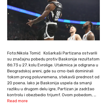
Foto:Nikola Tomić Košarkaši Partizana ostvarili
su značajnu pobedu protiv Baskonije rezultatom
86:73 u 27. kolu Evrolige. Utakmica je odigrana u
Beogradskoj areni, gde su crno-beli dominirali
tokom prvog poluvremena, stekavši prednost od
20 poena. Iako je Baskonija uspela da smanji
razliku u drugom delu igre, Partizan je zadržao
kontrolu i obezbedio trijumf. Ovom pobedom, …
Read more