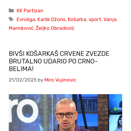
Categories
KK Partizan
Tags
Evroliga
,
Karlik Džons
,
Košarka
,
sport
,
Vanja
Marinković
,
Željko Obradović
BIVŠI KOŠARKAŠ CRVENE ZVEZDE
BRUTALNO UDARIO PO CRNO-
BELIMA!
21/02/2025
by
Miro Vujinovic