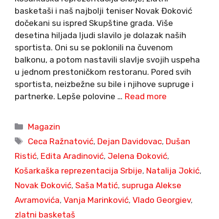
basketaši i naš najbolji teniser Novak Đoković
dočekani su ispred Skupštine grada. Više
desetina hiljada ljudi slavilo je dolazak naših
sportista. Oni su se poklonili na čuvenom
balkonu, a potom nastavili slavlje svojih uspeha
u jednom prestoničkom restoranu. Pored svih
sportista, neizbežne su bile i njihove supruge i
partnerke. Lepše polovine …
Read more
Categories
Magazin
Tags
Ceca Ražnatović
,
Dejan Davidovac
,
Dušan
Ristić
,
Edita Aradinović
,
Jelena Đoković
,
Košarkaška reprezentacija Srbije
,
Natalija Jokić
,
Novak Đoković
,
Saša Matić
,
supruga Alekse
Avramovića
,
Vanja Marinković
,
Vlado Georgiev
,
zlatni basketaš