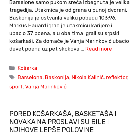
Barselone samo pukom sreća izbegnuta je velika
tragedija. Utakmica je odigrana u punoj dvorani.
Baskonija je ostvarila veliku pobedu 103:96.
Markus Hauard igrao je utakmicu karijere i
ubacio 37 poena, a u oba tima igrali su srpski
košarkaši. Za domaće je Vanja Marinković ubacio
devet poena uz pet skokova …
Read more
Categories
Košarka
Tags
Barselona
,
Baskonija
,
Nikola Kalinić
,
reflektor
,
sport
,
Vanja Marinković
PORED KOŠARKAŠA, BASKETAŠA I
NOVAKA NA PROSLAVI SU BILE I
NJIHOVE LEPŠE POLOVINE