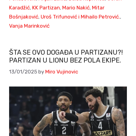
Karadžić
,
KK Partizan
,
Mario Nakić
,
Mitar
Bošnjaković
,
Uroš Trifunović i Mihailo Petrović.
,
Vanja Marinković
ŠTA SE OVO DOGAĐA U PARTIZANU?!
PARTIZAN U LIONU BEZ POLA EKIPE.
13/01/2025
by
Miro Vujinovic