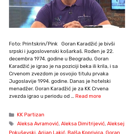
Foto: Printskrin/Pink Goran Karadžić je bivši
srpski i jugoslovenski košarkaš. Rođen je 22.
decembra 1974. godine u Beogradu. Goran
Karadžić je igrao je na poziciji beka ili krila, i sa
Crvenom zvezdom je osvojio titulu prvaka
Jugoslavije 1994. godine. Danas je hotelski
menadžer. Goran Karadžić je za KK Crvena
zvezda igrao u periodu od …
Read more
Categories
KK Partizan
Tags
Aleksa Avramović
,
Aleksa Dimitrijević
,
Aleksej
Pokuševski
,
Arijan Lakić
,
Balša Koprivica
,
Goran