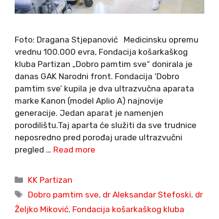
Foto: Dragana Stjepanović Medicinsku opremu
vrednu 100.000 evra, Fondacija košarkaškog
kluba Partizan „Dobro pamtim sve“ donirala je
danas GAK Narodni front. Fondacija ‘Dobro
pamtim sve’ kupila je dva ultrazvučna aparata
marke Kanon (model Aplio A) najnovije
generacije. Jedan aparat je namenjen
porodilištu.Taj aparta će služiti da sve trudnice
neposredno pred porođaj urade ultrazvučni
pregled …
Read more
Categories
KK Partizan
Tags
Dobro pamtim sve
,
dr Aleksandar Stefoski
,
dr
Željko Miković
,
Fondacija košarkaškog kluba