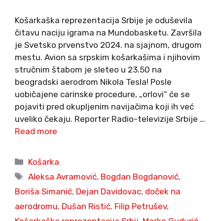
Košarkaška reprezentacija Srbije je oduševila
čitavu naciju igrama na Mundobasketu. Završila
je Svetsko prvenstvo 2024. na sjajnom, drugom
mestu. Avion sa srpskim košarkašima i njihovim
stručnim štabom je sleteo u 23.50 na
beogradski aerodrom Nikola Tesla! Posle
uobičajene carinske procedure, „orlovi“ će se
pojaviti pred okupljenim navijačima koji ih već
uveliko čekaju. Reporter Radio-televizije Srbije …
Read more
Categories
Košarka
Tags
Aleksa Avramović
,
Bogdan Bogdanović
,
Boriša Simanić
,
Dejan Davidovac
,
doček na
aerodromu
,
Dušan Ristić
,
Filip Petrušev
,
Košarkaška reprezentacija Srbij
,
Marko Gudurić
,