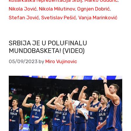
Nikola Jović
,
Nikola Milutinov
,
Ognjen Dobrić
,
Stefan Jović
,
Svetislav Pešić
,
Vanja Marinković
SRBIJA JE U POLUFINALU
MUNDOBASKETA! (VIDEO)
05/09/2023
by
Miro Vujinovic