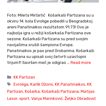
Foto: Mileta Mirčetić Košarkaši Partizana su u
okviru 14. kola Evrolige pobedili u Beogradskoj
areni Panatinaikos rezultatom 91:73! Ovo je
najbolja igra u režiji košarkaša Partizana ove
sezone. Košarkaši Partizana su pred svojim
navijačima srušili šampiona Evrope.
Panatinaikos je pao pred Grobarima. Košarkaši
Partizana su upisali svoj četvrti uzastopni
trijumf! Savršen meč je odigrao …
Read more
Categories
KK Partizan
Tags
Evroliga
,
Karlik Džons
,
KK Panatinaikos
,
KK
Partizan
,
Košarka
,
Košarkaši Partizana
,
Matijas
Lesor
,
sport
,
Vanja Marinković
,
Željko Obradović