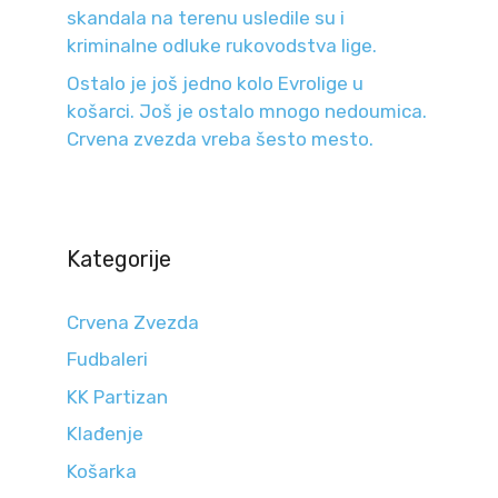
skandala na terenu usledile su i
kriminalne odluke rukovodstva lige.
Ostalo je još jedno kolo Evrolige u
košarci. Još je ostalo mnogo nedoumica.
Crvena zvezda vreba šesto mesto.
Kategorije
Crvena Zvezda
Fudbaleri
KK Partizan
Klađenje
Košarka