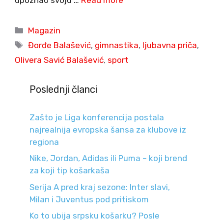
Categories
Magazin
Tags
Đorđe Balašević
,
gimnastika
,
ljubavna priča
,
Olivera Savić Balašević
,
sport
Poslednji članci
Zašto je Liga konferencija postala
najrealnija evropska šansa za klubove iz
regiona
Nike, Jordan, Adidas ili Puma – koji brend
za koji tip košarkaša
Serija A pred kraj sezone: Inter slavi,
Milan i Juventus pod pritiskom
Ko to ubija srpsku košarku? Posle