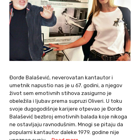
Đorđe Balašević, neverovatan kantautor i
umetnik napustio nas je u 67. godini, a njegov
život sem emotivnih stihova zasigurno je
obeležila i ljubav prema supruzi Oliveri. U toku
svoje dugogodišnje karijere otpevao je Đorđe
Balašević bezbroj emotivnih balada koje nikoga
ne ostavljaju ravnodušnim. Mnogi se pitaju da
popularni kantautor daleke 1979. godine nije
upoznao svoju …
Read more