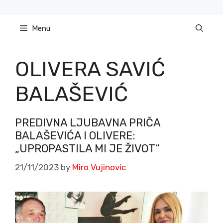
Skip
to
Menu
content
OLIVERA SAVIĆ
BALAŠEVIĆ
PREDIVNA LJUBAVNA PRIČA
BALAŠEVIĆA I OLIVERE:
„UPROPASTILA MI JE ŽIVOT“
21/11/2023
by
Miro Vujinovic