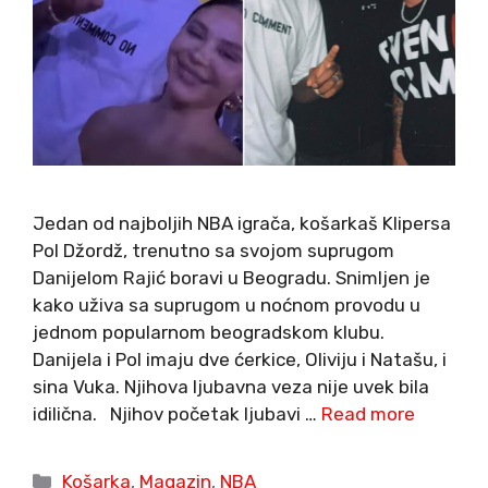
Jedan od najboljih NBA igrača, košarkaš Klipersa
Pol Džordž, trenutno sa svojom suprugom
Danijelom Rajić boravi u Beogradu. Snimljen je
kako uživa sa suprugom u noćnom provodu u
jednom popularnom beogradskom klubu.
Danijela i Pol imaju dve ćerkice, Oliviju i Natašu, i
sina Vuka. Njihova ljubavna veza nije uvek bila
idilična. Njihov početak ljubavi …
Read more
Categories
Košarka
,
Magazin
,
NBA