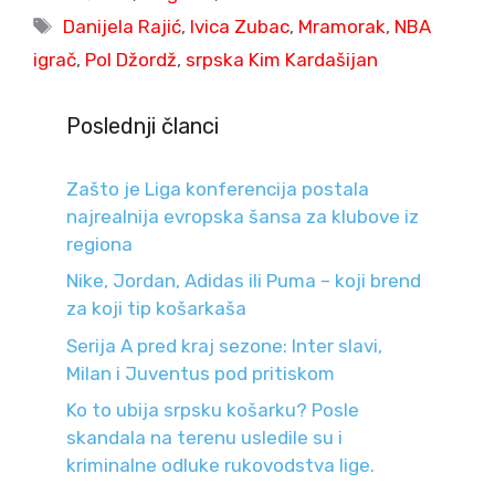
Tags
Danijela Rajić
,
Ivica Zubac
,
Mramorak
,
NBA
igrač
,
Pol Džordž
,
srpska Kim Kardašijan
Poslednji članci
Zašto je Liga konferencija postala
najrealnija evropska šansa za klubove iz
regiona
Nike, Jordan, Adidas ili Puma – koji brend
za koji tip košarkaša
Serija A pred kraj sezone: Inter slavi,
Milan i Juventus pod pritiskom
Ko to ubija srpsku košarku? Posle
skandala na terenu usledile su i
kriminalne odluke rukovodstva lige.