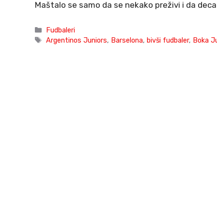
Maštalo se samo da se nekako preživi i da dec
Categories
Fudbaleri
Tags
Argentinos Juniors
,
Barselona
,
bivši fudbaler
,
Boka J