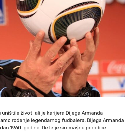
uništile život, ali je karijera Dijega Armanda
vamo rođenje legendarnog fudbalera, Dijega Armanda
 dan 1960. godine. Dete je siromašne porodice.