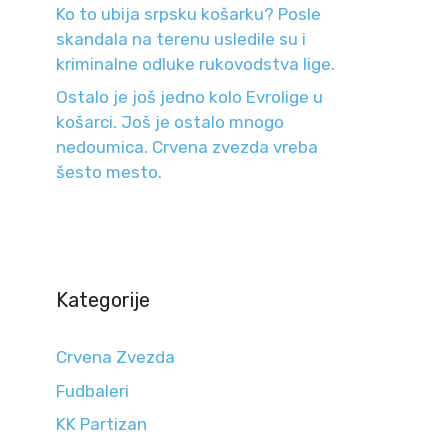
Ko to ubija srpsku košarku? Posle
skandala na terenu usledile su i
kriminalne odluke rukovodstva lige.
Ostalo je još jedno kolo Evrolige u
košarci. Još je ostalo mnogo
nedoumica. Crvena zvezda vreba
šesto mesto.
Kategorije
Crvena Zvezda
Fudbaleri
KK Partizan