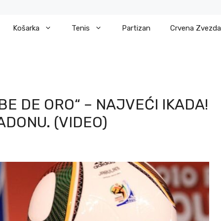
Košarka
Tenis
Partizan
Crvena Zvezda
BE DE ORO“ – NAJVEĆI IKADA!
DONU. (VIDEO)