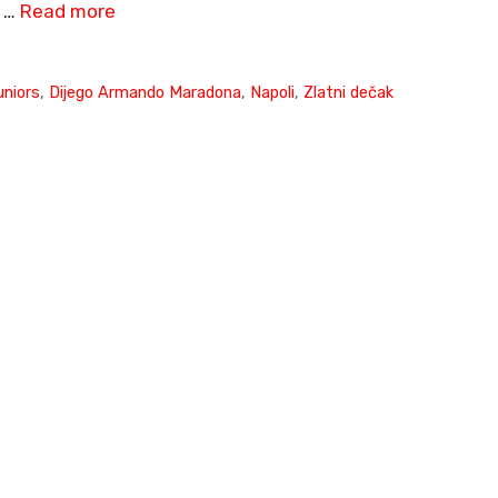
a …
Read more
uniors
,
Dijego Armando Maradona
,
Napoli
,
Zlatni dečak