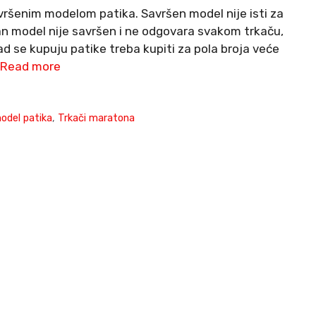
vršenim modelom patika. Savršen model nije isti za
dan model nije savršen i ne odgovara svakom trkaču,
d se kupuju patike treba kupiti za pola broja veće
Read more
odel patika
,
Trkači maratona