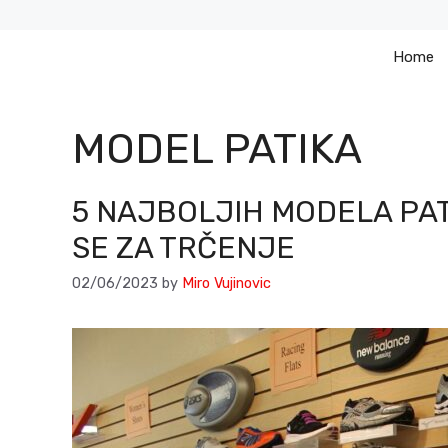
Skip
to
Home
content
MODEL PATIKA
5 NAJBOLJIH MODELA PAT
SE ZA TRČENJE
02/06/2023
by
Miro Vujinovic