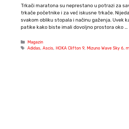
Trkači maratona su neprestano u potrazi za sa
trkače početnike i za već iskusne trkače. Nije
svakom obliku stopala i načinu gaženja. Uvek ka
patike kako biste imali dovoljno prostora oko …
Categories
Magazin
Tags
Adidas
,
Ascis
,
HOKA Clifton 9
,
Mizuno Wave Sky 6
,
m