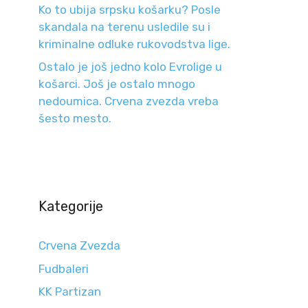
Ko to ubija srpsku košarku? Posle
skandala na terenu usledile su i
kriminalne odluke rukovodstva lige.
Ostalo je još jedno kolo Evrolige u
košarci. Još je ostalo mnogo
nedoumica. Crvena zvezda vreba
šesto mesto.
Kategorije
Crvena Zvezda
Fudbaleri
KK Partizan