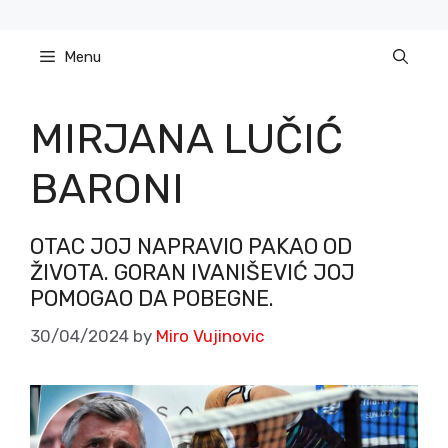
Skip
to
Menu
content
MIRJANA LUČIĆ
BARONI
OTAC JOJ NAPRAVIO PAKAO OD
ŽIVOTA. GORAN IVANIŠEVIĆ JOJ
POMOGAO DA POBEGNE.
30/04/2024
by
Miro Vujinovic