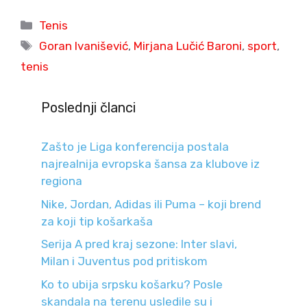
Categories
Tenis
Tags
Goran Ivanišević
,
Mirjana Lučić Baroni
,
sport
,
tenis
Poslednji članci
Zašto je Liga konferencija postala
najrealnija evropska šansa za klubove iz
regiona
Nike, Jordan, Adidas ili Puma – koji brend
za koji tip košarkaša
Serija A pred kraj sezone: Inter slavi,
Milan i Juventus pod pritiskom
Ko to ubija srpsku košarku? Posle
skandala na terenu usledile su i