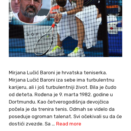
Mirjana Lučić Baroni je hrvatska teniserka.
Mirjana Lučić Baroni iza sebe ima turbulentnu
karijeru, ali i još turbulentniji život. Bila je čudo
od deteta. Rođena je 9. marta 1982. godine u
Dortmundu. Kao četverogodišnja devojčica
počela je da trenira tenis. Odmah se videlo da
poseduje ogroman talenat. Svi očekivali su da će
dostići zvezde. Sa …
Read more