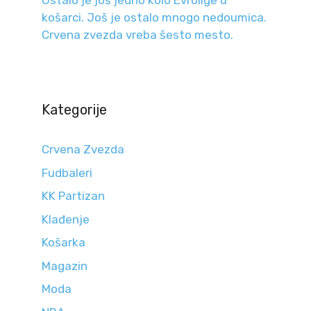
Ostalo je još jedno kolo Evrolige u
košarci. Još je ostalo mnogo nedoumica.
Crvena zvezda vreba šesto mesto.
Kategorije
Crvena Zvezda
Fudbaleri
KK Partizan
Klađenje
Košarka
Magazin
Moda