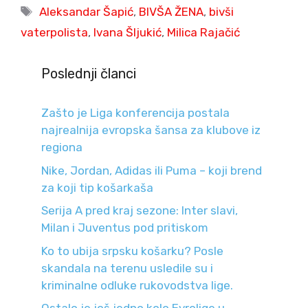
Tags
Aleksandar Šapić
,
BIVŠA ŽENA
,
bivši
vaterpolista
,
Ivana Šljukić
,
Milica Rajačić
Poslednji članci
Zašto je Liga konferencija postala
najrealnija evropska šansa za klubove iz
regiona
Nike, Jordan, Adidas ili Puma – koji brend
za koji tip košarkaša
Serija A pred kraj sezone: Inter slavi,
Milan i Juventus pod pritiskom
Ko to ubija srpsku košarku? Posle
skandala na terenu usledile su i
kriminalne odluke rukovodstva lige.