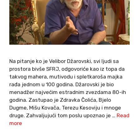
Na pitanje ko je Velibor Džarovski, svi ljudi sa
prostora bivše SFRJ, odgovoriće kao iz topa da
takvog mahera, mutivodu i spletkaroša majka
rađa jednom u 100 godina. Džarovski je bio
menadžer najvećim estradnim zvezdama 80-ih
godina. Zastupao je Zdravka Čolića, Bjelo
Dugme, Mišu Kovača, Terezu Kesoviju i mnoge
druge. Zahvaljujući tom poslu upoznao je …
Read
more