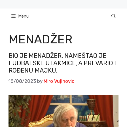
Skip
to
Menu
content
MENADŽER
BIO JE MENADŽER, NAMEŠTAO JE
FUDBALSKE UTAKMICE, A PREVARIO I
ROĐENU MAJKU.
18/08/2023
by
Miro Vujinovic