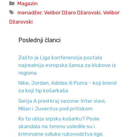
Categories
Magazin
Tags
menadžer
,
Velibor Džaro Džarovski
,
Velibor
Džarovski
Poslednji članci
Zašto je Liga konferencija postala
najrealnija evropska šansa za klubove iz
regiona
Nike, Jordan, Adidas ili Puma – koji brend
za koji tip košarkaša
Serija A pred kraj sezone: Inter slavi,
Milan i Juventus pod pritiskom
Ko to ubija srpsku košarku? Posle
skandala na terenu usledile su i
kriminalne odluke rukovodstva lige.