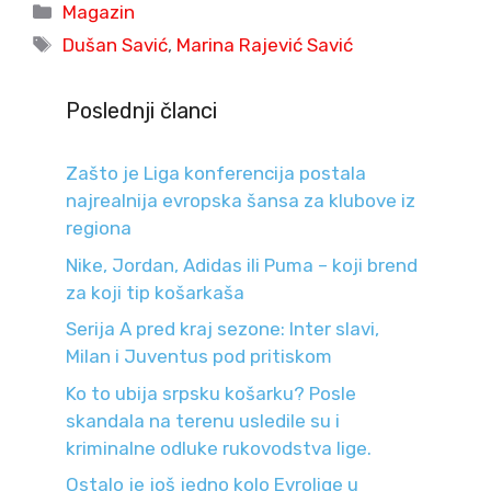
Categories
Magazin
Tags
Dušan Savić
,
Marina Rajević Savić
Poslednji članci
Zašto je Liga konferencija postala
najrealnija evropska šansa za klubove iz
regiona
Nike, Jordan, Adidas ili Puma – koji brend
za koji tip košarkaša
Serija A pred kraj sezone: Inter slavi,
Milan i Juventus pod pritiskom
Ko to ubija srpsku košarku? Posle
skandala na terenu usledile su i
kriminalne odluke rukovodstva lige.
Ostalo je još jedno kolo Evrolige u