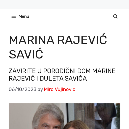
Skip
to
Menu
content
MARINA RAJEVIĆ
SAVIĆ
ZAVIRITE U PORODIČNI DOM MARINE
RAJEVIĆ I DULETA SAVIĆA
06/10/2023
by
Miro Vujinovic