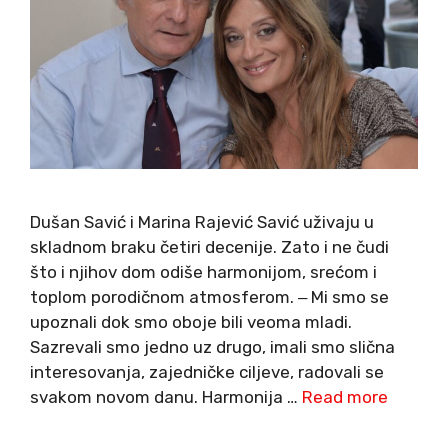
Dušan Savić i Marina Rajević Savić uživaju u
skladnom braku četiri decenije. Zato i ne čudi
što i njihov dom odiše harmonijom, srećom i
toplom porodičnom atmosferom. ‒ Mi smo se
upoznali dok smo oboje bili veoma mladi.
Sazrevali smo jedno uz drugo, imali smo slična
interesovanja, zajedničke ciljeve, radovali se
svakom novom danu. Harmonija …
Read more