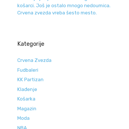
košarci. Još je ostalo mnogo nedoumica.
Crvena zvezda vreba šesto mesto.
Kategorije
Crvena Zvezda
Fudbaleri
KK Partizan
Klađenje
Košarka
Magazin
Moda
NBA