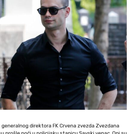
 generalnog direktora FK Crvena zvezda Zvezdana
su prošle noći u policijsku stanicu Savski venac. Oni su