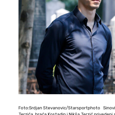
Foto:Srdjan Stevanovic/Starsportphoto Sinovi
Terzića, braća Kostadin i Nikša Terzić privedeni 