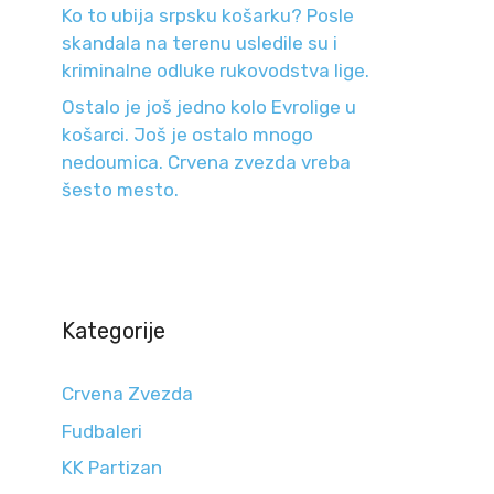
Ko to ubija srpsku košarku? Posle
skandala na terenu usledile su i
kriminalne odluke rukovodstva lige.
Ostalo je još jedno kolo Evrolige u
košarci. Još je ostalo mnogo
nedoumica. Crvena zvezda vreba
šesto mesto.
Kategorije
Crvena Zvezda
Fudbaleri
KK Partizan