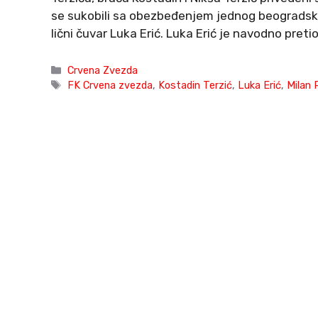
se sukobili sa obezbeđenjem jednog beogradskog 
lični čuvar Luka Erić. Luka Erić je navodno pre
Categories
Crvena Zvezda
Tags
FK Crvena zvezda
,
Kostadin Terzić
,
Luka Erić
,
Milan 