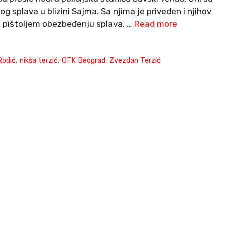
splava u blizini Sajma. Sa njima je priveden i njihov
tio pištoljem obezbeđenju splava. …
Read more
Rodić
,
nikša terzić
,
OFK Beograd
,
Zvezdan Terzić