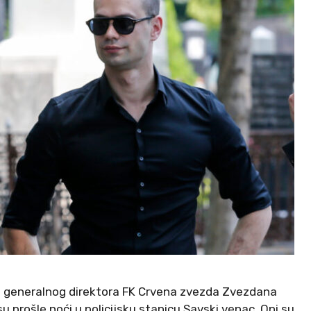
 generalnog direktora FK Crvena zvezda Zvezdana
su prošle noći u policijsku stanicu Savski venac. Oni su