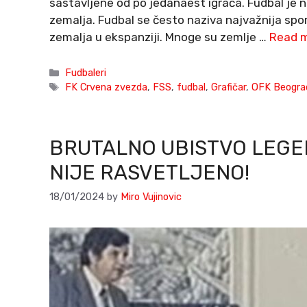
sastavljene od po jedanaest igrača. Fudbal je na
zemalja. Fudbal se često naziva najvažnija spor
zemalja u ekspanziji. Mnoge su zemlje …
Read 
Categories
Fudbaleri
Tags
FK Crvena zvezda
,
FSS
,
fudbal
,
Grafičar
,
OFK Beogra
BRUTALNO UBISTVO LEG
NIJE RASVETLJENO!
18/01/2024
by
Miro Vujinovic