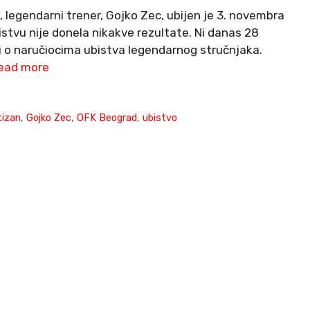
, legendarni trener, Gojko Zec, ubijen je 3. novembra
stvu nije donela nikakve rezultate. Ni danas 28
ti o naručiocima ubistva legendarnog stručnjaka.
ead more
tizan
,
Gojko Zec
,
OFK Beograd
,
ubistvo