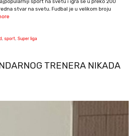
jpopularniji sport na svetu i igra se u preko 200
edna stvar na svetu. Fudbal je u velikom broju
more
d
,
sport
,
Super liga
ENDARNOG TRENERA NIKADA