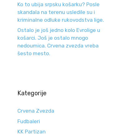
Ko to ubija srpsku košarku? Posle
skandala na terenu usledile su i
kriminalne odluke rukovodstva lige.
Ostalo je još jedno kolo Evrolige u
košarci. Još je ostalo mnogo
nedoumica. Crvena zvezda vreba
šesto mesto.
Kategorije
Crvena Zvezda
Fudbaleri
KK Partizan