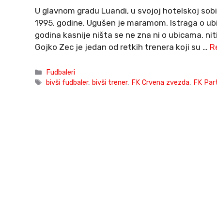
U glavnom gradu Luandi, u svojoj hotelskoj sobi
1995. godine. Ugušen je maramom. Istraga o ubi
godina kasnije ništa se ne zna ni o ubicama, ni
Gojko Zec je jedan od retkih trenera koji su …
R
Categories
Fudbaleri
Tags
bivši fudbaler
,
bivši trener
,
FK Crvena zvezda
,
FK Par