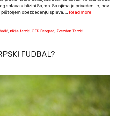
splava u blizini Sajma. Sa njima je priveden i njihov
tio pištoljem obezbeđenju splava. …
Read more
Rodić
,
nikša terzić
,
OFK Beograd
,
Zvezdan Terzić
RPSKI FUDBAL?