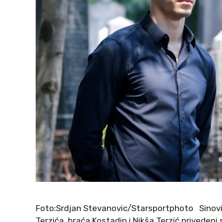
Foto:Srdjan Stevanovic/Starsportphoto Sinovi
Terzića, braća Kostadin i Nikša Terzić privedeni 