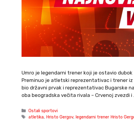
Umro je legendarni trener koji je ostavio dubok 
Preminuo je atletski reprezentativac i trener iz
bio državni prvak i reprezentativac Bugarske 
oba beogradska večita rivala – Crvenoj zvezdi i
Categories
Ostali sportovi
Tags
atletika
,
Hristo Gergov
,
legendarni trener Hristo Gerg