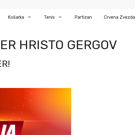
Košarka
Tenis
Partizan
Crvena Zvezda
ER HRISTO GERGOV
R!