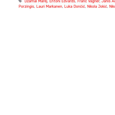
Tags
Džamal Marej
,
Entoni Edvards
,
Franc Vagner
,
Janis 
Porzingis
,
Lauri Markanen
,
Luka Dončić
,
Nikola Jokić
,
Nik