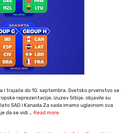
a i trajaće do 10. septembra. Svetsko prvenstvo se
ropske reprezentacije, izuzev Srbije, objavile su
a zlato SAD i Kanada.Za sada imamo uglavnom sva
je da se vidi …
Read more