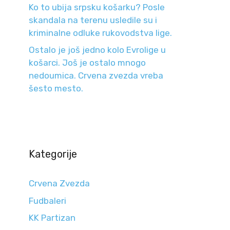
Ko to ubija srpsku košarku? Posle
skandala na terenu usledile su i
kriminalne odluke rukovodstva lige.
Ostalo je još jedno kolo Evrolige u
košarci. Još je ostalo mnogo
nedoumica. Crvena zvezda vreba
šesto mesto.
Kategorije
Crvena Zvezda
Fudbaleri
KK Partizan