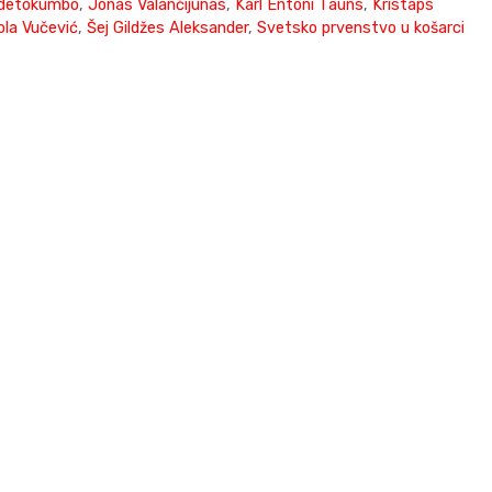
Adetokumbo
,
Jonas Valančijunas
,
Karl Entoni Tauns
,
Kristaps
ola Vučević
,
Šej Gildžes Aleksander
,
Svetsko prvenstvo u košarci