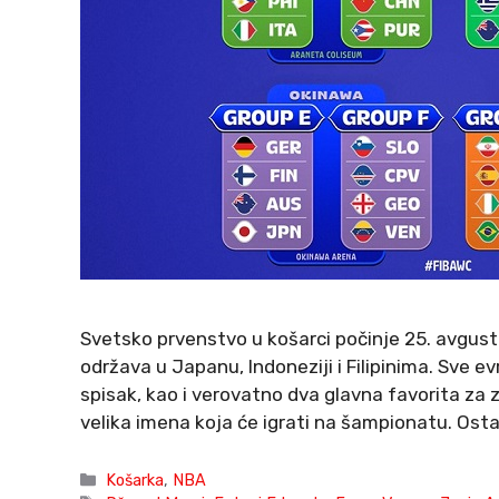
Svetsko prvenstvo u košarci počinje 25. avgust
održava u Japanu, Indoneziji i Filipinima. Sve ev
spisak, kao i verovatno dva glavna favorita z
velika imena koja će igrati na šampionatu. Osta
Categories
Košarka
,
NBA