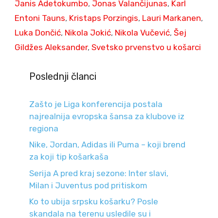
Janis Adetokumbo
,
Jonas Valančijunas
,
Karl
Entoni Tauns
,
Kristaps Porzingis
,
Lauri Markanen
,
Luka Dončić
,
Nikola Jokić
,
Nikola Vučević
,
Šej
Gildžes Aleksander
,
Svetsko prvenstvo u košarci
Poslednji članci
Zašto je Liga konferencija postala
najrealnija evropska šansa za klubove iz
regiona
Nike, Jordan, Adidas ili Puma – koji brend
za koji tip košarkaša
Serija A pred kraj sezone: Inter slavi,
Milan i Juventus pod pritiskom
Ko to ubija srpsku košarku? Posle
skandala na terenu usledile su i