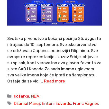
Svetsko prvenstvo u košarci počinje 25. avgusta
i trajaće do 10. septembra. Svetsko prvenstvo
se održava u Japanu, Indoneziji i Filipinima. Sve
evropske reprezentacije, izuzev Srbije, objavile
su spisak, kao i verovatno dva glavna favorita za
zlato SAD i Kanada.Za sada imamo uglavnom
sva velika imena koja će igrati na šampionatu.
Ostaje da se vidi …
Read more
Categories
Košarka
,
NBA
Tags
Džamal Marej
,
Entoni Edvards
,
Franc Vagner
,