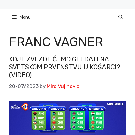
Skip
to
Menu
content
FRANC VAGNER
KOJE ZVEZDE ĆEMO GLEDATI NA
SVETSKOM PRVENSTVU U KOŠARCI?
(VIDEO)
20/07/2023
by
Miro Vujinovic