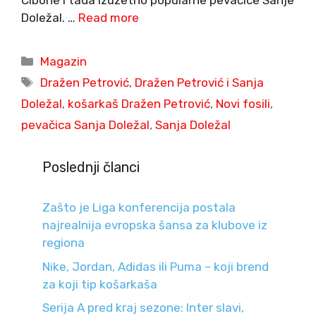
Cibone i tada izuzetno popularne pevačice Sanje
Doležal. …
Read more
Categories
Magazin
Tags
Dražen Petrović
,
Dražen Petrović i Sanja
Doležal
,
košarkaš Dražen Petrović
,
Novi fosili
,
pevačica Sanja Doležal
,
Sanja Doležal
Poslednji članci
Zašto je Liga konferencija postala
najrealnija evropska šansa za klubove iz
regiona
Nike, Jordan, Adidas ili Puma – koji brend
za koji tip košarkaša
Serija A pred kraj sezone: Inter slavi,