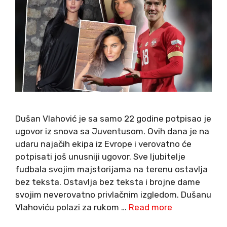
Dušan Vlahović je sa samo 22 godine potpisao je
ugovor iz snova sa Juventusom. Ovih dana je na
udaru najačih ekipa iz Evrope i verovatno će
potpisati još unusniji ugovor. Sve ljubitelje
fudbala svojim majstorijama na terenu ostavlja
bez teksta. Ostavlja bez teksta i brojne dame
svojim neverovatno privlačnim izgledom. Dušanu
Vlahoviću polazi za rukom …
Read more