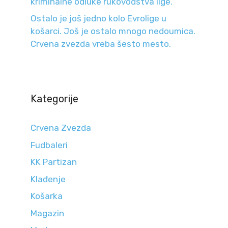
kriminalne odluke rukovodstva lige.
Ostalo je još jedno kolo Evrolige u
košarci. Još je ostalo mnogo nedoumica.
Crvena zvezda vreba šesto mesto.
Kategorije
Crvena Zvezda
Fudbaleri
KK Partizan
Klađenje
Košarka
Magazin