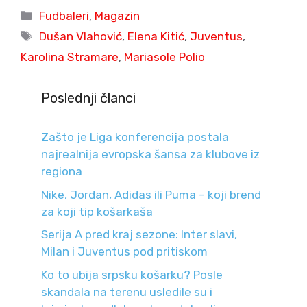
Categories
Fudbaleri
,
Magazin
Tags
Dušan Vlahović
,
Elena Kitić
,
Juventus
,
Karolina Stramare
,
Mariasole Polio
Poslednji članci
Zašto je Liga konferencija postala
najrealnija evropska šansa za klubove iz
regiona
Nike, Jordan, Adidas ili Puma – koji brend
za koji tip košarkaša
Serija A pred kraj sezone: Inter slavi,
Milan i Juventus pod pritiskom
Ko to ubija srpsku košarku? Posle
skandala na terenu usledile su i