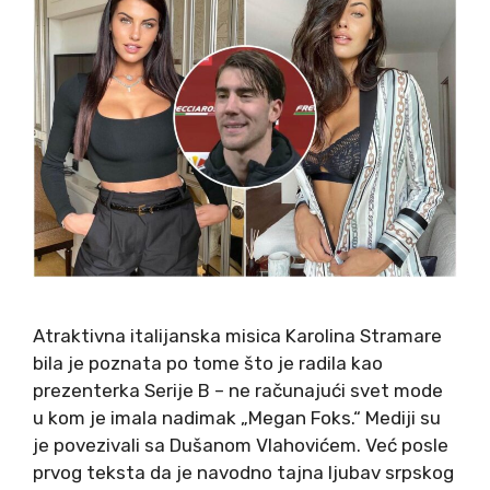
Atraktivna italijanska misica Karolina Stramare
bila je poznata po tome što je radila kao
prezenterka Serije B – ne računajući svet mode
u kom je imala nadimak „Megan Foks.“ Mediji su
je povezivali sa Dušanom Vlahovićem. Već posle
prvog teksta da je navodno tajna ljubav srpskog