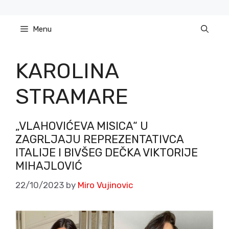
Skip
to
Menu
content
KAROLINA
STRAMARE
„VLAHOVIĆEVA MISICA“ U
ZAGRLJAJU REPREZENTATIVCA
ITALIJE I BIVŠEG DEČKA VIKTORIJE
MIHAJLOVIĆ
22/10/2023
by
Miro Vujinovic