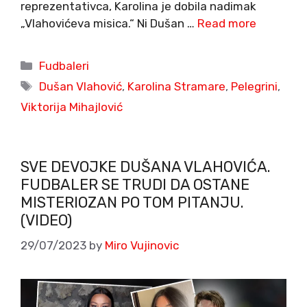
reprezentativca, Karolina je dobila nadimak
„Vlahovićeva misica.“ Ni Dušan …
Read more
Categories
Fudbaleri
Tags
Dušan Vlahović
,
Karolina Stramare
,
Pelegrini
,
Viktorija Mihajlović
SVE DEVOJKE DUŠANA VLAHOVIĆA.
FUDBALER SE TRUDI DA OSTANE
MISTERIOZAN PO TOM PITANJU.
(VIDEO)
29/07/2023
by
Miro Vujinovic