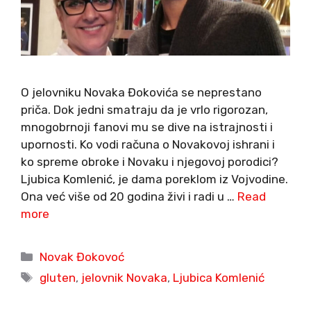
O jelovniku Novaka Đokovića se neprestano
priča. Dok jedni smatraju da je vrlo rigorozan,
mnogobrnoji fanovi mu se dive na istrajnosti i
upornosti. Ko vodi računa o Novakovoj ishrani i
ko spreme obroke i Novaku i njegovoj porodici?
Ljubica Komlenić, je dama poreklom iz Vojvodine.
Ona već više od 20 godina živi i radi u …
Read
more
Categories
Novak Đokovoć
Tags
gluten
,
jelovnik Novaka
,
Ljubica Komlenić