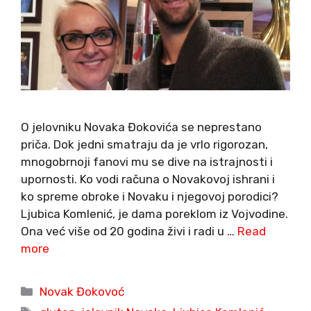
O jelovniku Novaka Đokovića se neprestano
priča. Dok jedni smatraju da je vrlo rigorozan,
mnogobrnoji fanovi mu se dive na istrajnosti i
upornosti. Ko vodi računa o Novakovoj ishrani i
ko spreme obroke i Novaku i njegovoj porodici?
Ljubica Komlenić, je dama poreklom iz Vojvodine.
Ona već više od 20 godina živi i radi u …
Read
more
Categories
Novak Đokovoć
Tags