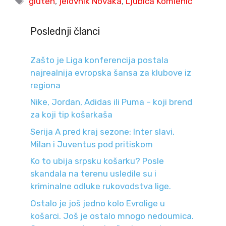
gluten
,
jelovnik Novaka
,
Ljubica Komlenić
Poslednji članci
Zašto je Liga konferencija postala
najrealnija evropska šansa za klubove iz
regiona
Nike, Jordan, Adidas ili Puma – koji brend
za koji tip košarkaša
Serija A pred kraj sezone: Inter slavi,
Milan i Juventus pod pritiskom
Ko to ubija srpsku košarku? Posle
skandala na terenu usledile su i
kriminalne odluke rukovodstva lige.
Ostalo je još jedno kolo Evrolige u
košarci. Još je ostalo mnogo nedoumica.