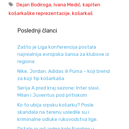
Tags
Dejan Bodiroga
,
Ivana Medić
,
kapiten
košarkaške reprezentacije
,
košarkaš
Poslednji članci
Zašto je Liga konferencija postala
najrealnija evropska šansa za klubove iz
regiona
Nike, Jordan, Adidas ili Puma – koji brend
za koji tip košarkaša
Serija A pred kraj sezone: Inter slavi,
Milan i Juventus pod pritiskom
Ko to ubija srpsku košarku? Posle
skandala na terenu usledile su i
kriminalne odluke rukovodstva lige.
Ostalo je još jedno kolo Evrolige u