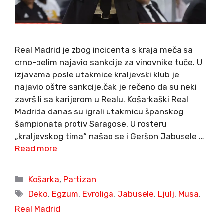
Real Madrid je zbog incidenta s kraja meča sa
crno-belim najavio sankcije za vinovnike tuče. U
izjavama posle utakmice kraljevski klub je
najavio oštre sankcije,čak je rečeno da su neki
završili sa karijerom u Realu. Košarkaški Real
Madrida danas su igrali utakmicu španskog
šampionata protiv Saragose. U rosteru
„kraljevskog tima“ našao se i Geršon Jabusele …
Read more
Categories
Košarka
,
Partizan
Tags
Deko
,
Egzum
,
Evroliga
,
Jabusele
,
Ljulj
,
Musa
,
Real Madrid