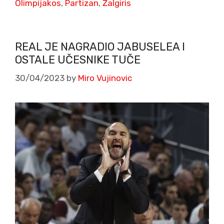
Olimpijakos
,
Partizan
,
Žalgiris
REAL JE NAGRADIO JABUSELEA I
OSTALE UČESNIKE TUČE
30/04/2023
by
Miro Vujinovic