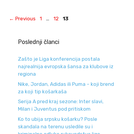
Page
Page
Page
←
Previous
1
…
12
13
Poslednji članci
Zašto je Liga konferencija postala
najrealnija evropska šansa za klubove iz
regiona
Nike, Jordan, Adidas ili Puma – koji brend
za koji tip košarkaša
Serija A pred kraj sezone: Inter slavi,
Milan i Juventus pod pritiskom
Ko to ubija srpsku košarku? Posle
skandala na terenu usledile su i
kriminalne odluke rukovodstva lige.