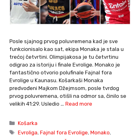
Posle sjajnog prvog poluvremena kad je sve
funkcionisalo kao sat, ekipa Monaka je stala u
trećoj četvrtini. Olimpijakosa je tu četvrtinu
odigrao za istoriju i finale Evrolige. Monako je
fantastično otvorio polufinale Fajnal fora
Evrolige u Kaunasu. Košarkaši Monaka
predvođeni Majkom Džejmsom, posle tvrdog
prvog poluvremena, otišli na odmor sa, činilo se
velikih 41:29. Usledio …
Read more
Categories
Košarka
Tags
Evroliga
,
Fajnal fora Evrolige
,
Monako
,