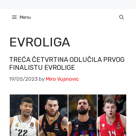
Skip
to
Menu
content
EVROLIGA
TREĆA ČETVRTINA ODLUČILA PRVOG
FINALISTU EVROLIGE
19/05/2023
by
Miro Vujinovic