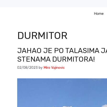
Skip
to
Home
content
DURMITOR
JAHAO JE PO TALASIMA J
STENAMA DURMITORA!
02/08/2023
by
Miro Vujinovic