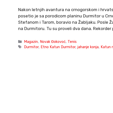
Nakon letnjih avantura na crnogorskom i hrvats
posetio je sa porodicom planinu Durmitor u Cr
Stefanom i Tarom, boravio na Žabljaku. Posle Ž
na Durmitoru. Tu su proveli dva dana. Rekorder
Categories
Magazin
,
Novak Đokovoć
,
Tenis
Tags
Durmitor
,
Etno Katun Durmitor
,
jahanje konja
,
Katun 