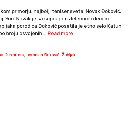
kom primorju, najbolji teniser sveta, Novak Đoković,
noj Gori. Novak je sa suprugom Jelenom i decom
abljaka porodica Đoković posetila je etno selo Katun
 po broju osvojenih …
Read more
na Durmitoru
,
porodica Đoković
,
Žabljak