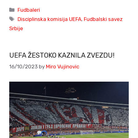
Categories
Fudbaleri
Tags
Disciplinska komisija UEFA
,
Fudbalski savez
Srbije
UEFA ŽESTOKO KAZNILA ZVEZDU!
16/10/2023
by
Miro Vujinovic