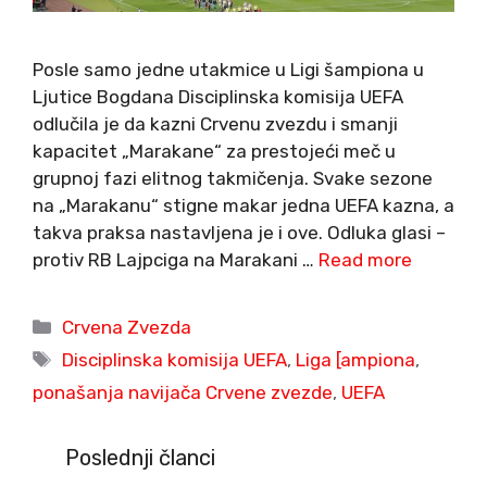
Posle samo jedne utakmice u Ligi šampiona u
Ljutice Bogdana Disciplinska komisija UEFA
odlučila je da kazni Crvenu zvezdu i smanji
kapacitet „Marakane“ za prestojeći meč u
grupnoj fazi elitnog takmičenja. Svake sezone
na „Marakanu“ stigne makar jedna UEFA kazna, a
takva praksa nastavljena je i ove. Odluka glasi –
protiv RB Lajpciga na Marakani …
Read more
Categories
Crvena Zvezda
Tags
Disciplinska komisija UEFA
,
Liga [ampiona
,
ponašanja navijača Crvene zvezde
,
UEFA
Poslednji članci