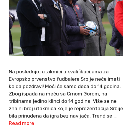
Na poslednjoj utakmici u kvalifikacijama za
Evropsko prvenstvo fudbalere Srbije neće imati
ko da pozdravi! Moći će samo deca do 14 godina.
Zbog ispada na meču sa Crnom Gorom, na
tribinama jedino klinci do 14 godina. Više se ne
zna ni broj utakmica koje je reprezentacija Srbije
bila prinuđena da igra bez navijača. Trend se …
Read more