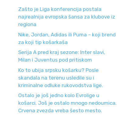
Zašto je Liga konferencija postala
najrealnija evropska šansa za klubove iz
regiona
Nike, Jordan, Adidas ili Puma – koji brend
za koji tip košarkaša
Serija A pred kraj sezone: Inter slavi,
Milan i Juventus pod pritiskom
Ko to ubija srpsku košarku? Posle
skandala na terenu usledile su i
kriminalne odluke rukovodstva lige.
Ostalo je još jedno kolo Evrolige u
košarci. Još je ostalo mnogo nedoumica.
Crvena zvezda vreba šesto mesto.