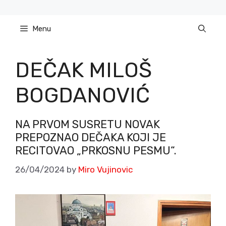
Skip
to
Menu
content
DEČAK MILOŠ
BOGDANOVIĆ
NA PRVOM SUSRETU NOVAK
PREPOZNAO DEČAKA KOJI JE
RECITOVAO „PRKOSNU PESMU“.
26/04/2024
by
Miro Vujinovic