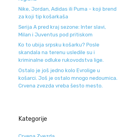
Nike, Jordan, Adidas ili Puma – koji brend
za koji tip košarkaša
Serija A pred kraj sezone: Inter slavi,
Milan i Juventus pod pritiskom
Ko to ubija srpsku košarku? Posle
skandala na terenu usledile su i
kriminalne odluke rukovodstva lige.
Ostalo je još jedno kolo Evrolige u
košarci. Još je ostalo mnogo nedoumica.
Crvena zvezda vreba šesto mesto.
Kategorije
Crvena Zvezda