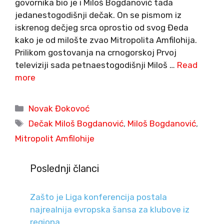
govornika bio je i Miloš Bogdanović tada
jedanestogodišnji dečak. On se pismom iz
iskrenog dečjeg srca oprostio od svog Đeda
kako je od milošte zvao Mitropolita Amfilohija.
Prilikom gostovanja na crnogorskoj Prvoj
televiziji sada petnaestogodišnji Miloš …
Read
more
Categories
Novak Đokovoć
Tags
Dečak Miloš Bogdanović
,
Miloš Bogdanović
,
Mitropolit Amfilohije
Poslednji članci
Zašto je Liga konferencija postala
najrealnija evropska šansa za klubove iz
regiona