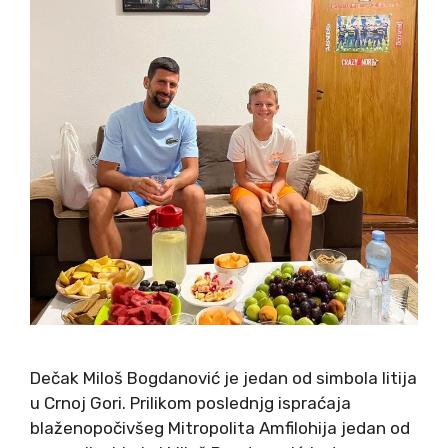
Dečak Miloš Bogdanović je jedan od simbola litija
u Crnoj Gori. Prilikom poslednjg ispraćaja
blaženopočivšeg Mitropolita Amfilohija jedan od