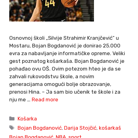
Osnovnoj školi „Silvije Strahimir Kranjčević“ u
Mostaru, Bojan Bogdanović je donirao 25.000
evra za nabavljanje informatičke opreme. Veliki
gest poznatog košarkaša. Bojan Bogdanović je
pohađao ovu OŠ. Ovim potezom hteo je da se
zahvali rukovodstvu škole, a novim
generacijama omogući bolje obrazovanje,
prenosi Hina. – Ja sam bio učenik te škole i za
nju me …
Read more
Categories
Košarka
Tags
Bojan Bogdanović
,
Darija Stojčić
,
košarkaš
Bojan Bogdanović
,
NBA
,
sport