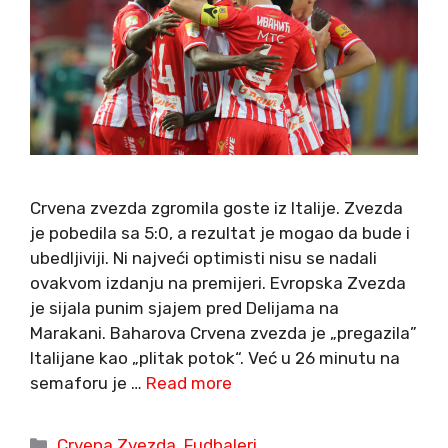
Crvena zvezda zgromila goste iz Italije. Zvezda
je pobedila sa 5:0, a rezultat je mogao da bude i
ubedljiviji. Ni najveći optimisti nisu se nadali
ovakvom izdanju na premijeri. Evropska Zvezda
je sijala punim sjajem pred Delijama na
Marakani. Baharova Crvena zvezda je „pregazila”
Italijane kao „plitak potok“. Već u 26 minutu na
semaforu je …
Read more
Categories
Crvena Zvezda
,
Fudbaleri