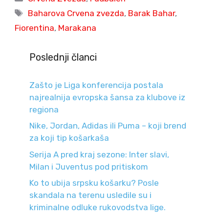
Tags
Baharova Crvena zvezda
,
Barak Bahar
,
Fiorentina
,
Marakana
Poslednji članci
Zašto je Liga konferencija postala
najrealnija evropska šansa za klubove iz
regiona
Nike, Jordan, Adidas ili Puma – koji brend
za koji tip košarkaša
Serija A pred kraj sezone: Inter slavi,
Milan i Juventus pod pritiskom
Ko to ubija srpsku košarku? Posle
skandala na terenu usledile su i
kriminalne odluke rukovodstva lige.