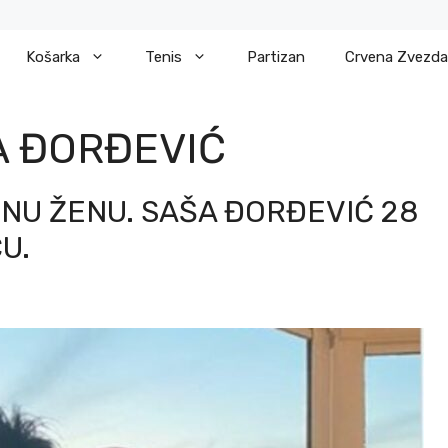
Košarka
Tenis
Partizan
Crvena Zvezda
A ĐORĐEVIĆ
DNU ŽENU. SAŠA ĐORĐEVIĆ 28
U.