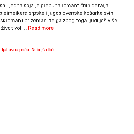
a i jedna koja je prepuna romantičnih detalja.
 plejmejkera srpske i jugoslovenske košarke svih
kroman i prizeman, te ga zbog toga ljudi još više
 život voli …
Read more
,
ljubavna priča
,
Nebojša Ilić