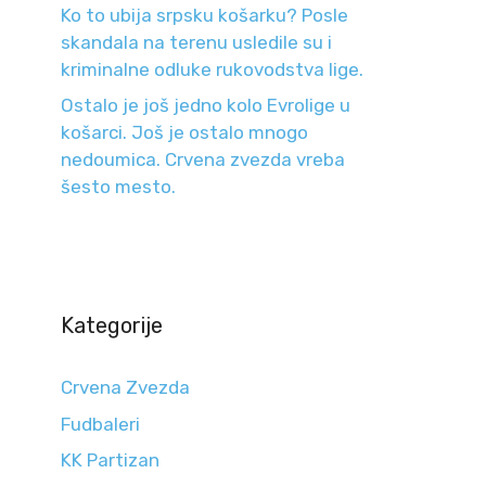
Ko to ubija srpsku košarku? Posle
skandala na terenu usledile su i
kriminalne odluke rukovodstva lige.
Ostalo je još jedno kolo Evrolige u
košarci. Još je ostalo mnogo
nedoumica. Crvena zvezda vreba
šesto mesto.
Kategorije
Crvena Zvezda
Fudbaleri
KK Partizan