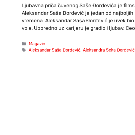
Ljubavna priča čuvenog Saše Đorđevića je filmsk
Aleksandar Saša Đorđević je jedan od najboljih
vremena. Aleksandar Saša Đorđević je uvek bio s
vole. Uporedno uz karijeru je gradio i ljubav. Ceo
Categories
Magazin
Tags
Aleksandar Saša Đorđević
,
Aleksandra Seka Đorđević