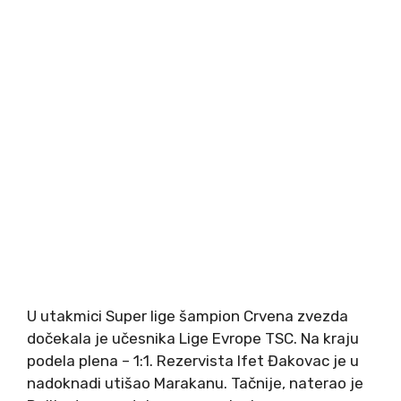
U utakmici Super lige šampion Crvena zvezda
dočekala je učesnika Lige Evrope TSC. Na kraju
podela plena – 1:1. Rezervista Ifet Đakovac je u
nadoknadi utišao Marakanu. Tačnije, naterao je