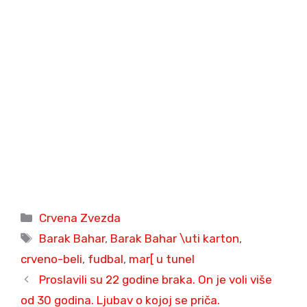
Categories
Crvena Zvezda
Tags
Barak Bahar
,
Barak Bahar \uti karton
,
crveno-beli
,
fudbal
,
mar[ u tunel
Proslavili su 22 godine braka. On je voli više
od 30 godina. Ljubav o kojoj se priča.