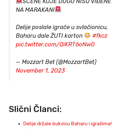
SCENE KOJE DUGO NISU VIĐENE
NA MARAKANI
Delije poslale igrače u svlačionicu,
Baharu dale ŽUTI karton
#fkcz
pic.twitter.com/QiKRT6oNw0
— Mozzart Bet (@MozzartBet)
November 1, 2023
Slični Članci:
Delije držale bukvicu Baharu i igračima!