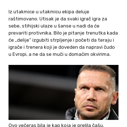
Iz utakmice u utakmicu ekipa deluje
raštimovano. Utisak je da svaki igrač igra za
sebe, stihijski ulaze u šanse u nadi da će
prevariti protivnika. Bilo je pitanje trenutka kada
će „delije“ izgubiti strpljenje i početi da teraju i
igrače i trenera koji je doveden da napravi čudo
u Evropi, a ne da se muči u domaćim okvirima.
Ovo večeras bila je kap koja je prelila čašu.