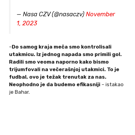
— Nasa CZV (@nasaczv)
November
1, 2023
–
Do samog kraja meča smo kontrolisali
utakmicu. Iz jednog napada smo primili gol.
Radili smo veoma naporno kako bismo
trijumfovali na večerašnjoj utakmici. To je
fudbal, ovo je težak trenutak za nas.
Neoph
odno je da budemo efikasniji
– istakao
je Bahar.