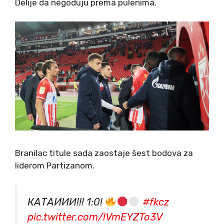
Delije da negoduju prema pulenima.
Branilac titule sada zaostaje šest bodova za
liderom Partizanom.
КАТАИИИ!!! 1:0!
#fkcz
pic.twitter.com/lVmEYZTo3V