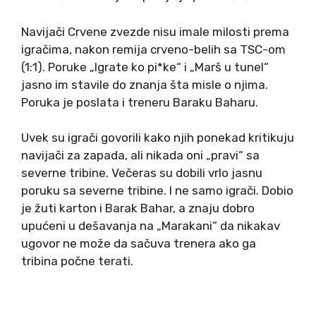
Navijači Crvene zvezde nisu imale milosti prema
igračima, nakon remija crveno-belih sa TSC-om
(1:1). Poruke „Igrate ko pi*ke“ i „Marš u tunel“
jasno im stavile do znanja šta misle o njima.
Poruka je poslata i treneru Baraku Baharu.
Uvek su igrači govorili kako njih ponekad kritikuju
navijači za zapada, ali nikada oni „pravi“ sa
severne tribine. Večeras su dobili vrlo jasnu
poruku sa severne tribine. I ne samo igrači. Dobio
je žuti karton i Barak Bahar, a znaju dobro
upućeni u dešavanja na „Marakani“ da nikakav
ugovor ne može da sačuva trenera ako ga
tribina počne terati.