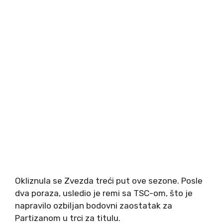
Okliznula se Zvezda treći put ove sezone. Posle
dva poraza, usledio je remi sa TSC-om, što je
napravilo ozbiljan bodovni zaostatak za
Partizanom u trci za titulu.