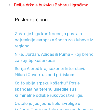
Delije držale bukvicu Baharu i igračima!
Poslednji članci
Zašto je Liga konferencija postala
najrealnija evropska šansa za klubove iz
regiona
Nike, Jordan, Adidas ili Puma – koji brend
za koji tip košarkaša
Serija A pred kraj sezone: Inter slavi,
Milan i Juventus pod pritiskom
Ko to ubija srpsku košarku? Posle
skandala na terenu usledile su i
kriminalne odluke rukovodstva lige.
Ostalo je još jedno kolo Evrolige u
košarci. Još je ostalo mnogo nedoumica.