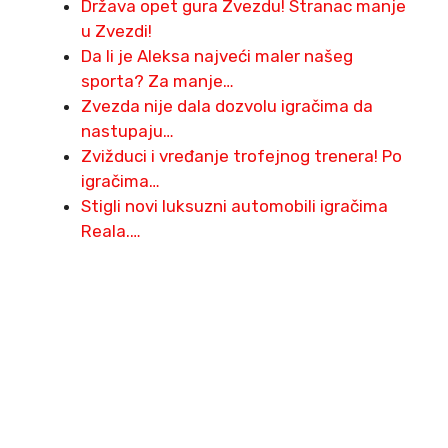
Država opet gura Zvezdu! Stranac manje
u Zvezdi!
Da li je Aleksa najveći maler našeg
sporta? Za manje…
Zvezda nije dala dozvolu igračima da
nastupaju…
Zvižduci i vređanje trofejnog trenera! Po
igračima…
Stigli novi luksuzni automobili igračima
Reala.…