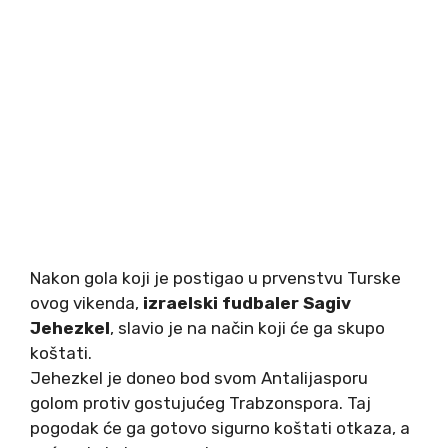
Nakon gola koji je postigao u prvenstvu Turske
ovog vikenda,
izraelski fudbaler Sagiv
Jehezkel
, slavio je na način koji će ga skupo
koštati.
Jehezkel je doneo bod svom Antalijasporu
golom protiv gostujućeg Trabzonspora. Taj
pogodak će ga gotovo sigurno koštati otkaza, a