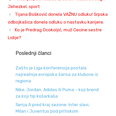
Jehezkel
,
sport
Tijana Bošković donela VAŽNU odluku! Srpska
odbojkašica donela odluku o nastavku karijere.
Ko je Predrag Ocokoljić, muž Cecine sestre
Lidije?
Poslednji članci
Zašto je Liga konferencija postala
najrealnija evropska šansa za klubove iz
regiona
Nike, Jordan, Adidas ili Puma – koji brend
za koji tip košarkaša
Serija A pred kraj sezone: Inter slavi,
Milan i Juventus pod pritiskom