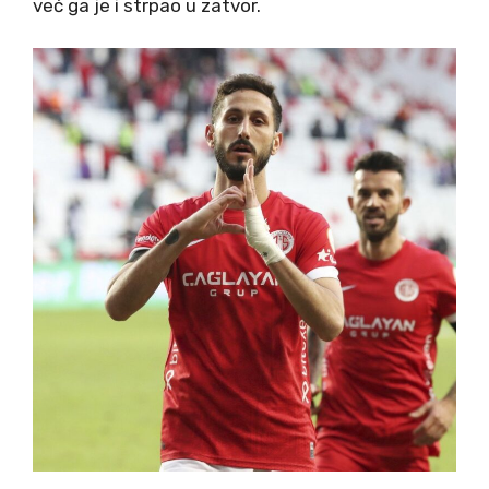
već ga je i strpao u zatvor.