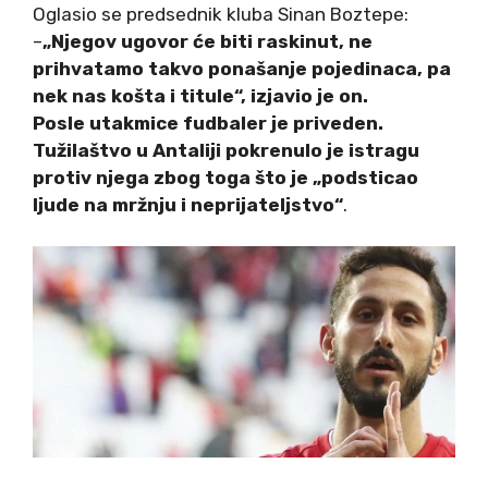
Oglasio se predsednik kluba Sinan Boztepe:
–
„Njegov ugovor će biti raskinut, ne
prihvatamo takvo ponašanje pojedinaca, pa
nek nas košta i titule“, izjavio je on.
Posle utakmice fudbaler je priveden.
Tužilaštvo u Antaliji pokrenulo je istragu
protiv njega zbog toga što je „podsticao
ljude na mržnju i neprijateljstvo“
.