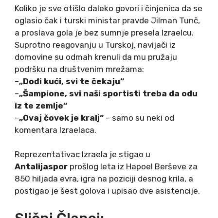
Koliko je sve otišlo daleko govori i činjenica da se
oglasio čak i turski ministar pravde Jilman Tunč,
a proslava gola je bez sumnje presela Izraelcu.
Suprotno reagovanju u Turskoj, navijači iz
domovine su odmah krenuli da mu pružaju
podršku na društvenim mrežama:
–
„Dođi kući, svi te čekaju“
–
„Šampione, svi naši sportisti treba da odu
iz te zemlje“
–
„Ovaj čovek je kralj“
– samo su neki od
komentara Izraelaca.
Reprezentativac Izraela je stigao u
Antalijaspor
prošlog leta iz Hapoel Berševe za
850 hiljada evra, igra na poziciji desnog krila, a
postigao je šest golova i upisao dve asistencije.