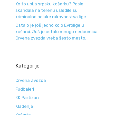
Ko to ubija srpsku košarku? Posle
skandala na terenu usledile su i
kriminalne odluke rukovodstva lige.
Ostalo je još jedno kolo Evrolige u
košarci. Još je ostalo mnogo nedoumica.
Crvena zvezda vreba šesto mesto.
Kategorije
Crvena Zvezda
Fudbaleri
KK Partizan
Klađenje
Košarka