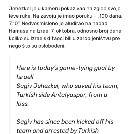
Jehezkel je u kameru pokazivao na zglob svoje
leve ruke. Na zavoju je imao poruku – „100 dana,
7.10“. Nedvosmisleno je aludirao na napad
Hamasa na Izrael 7. oktobra, odnosno broj dana
koliko su izraelski taoci bili u zarobljeništvu pre
nego što su oslobođeni.
Here is today’s game-tying goal by
Israeli
Sagiv Jehezkel, who saved his team,
Turkish side Antalyaspor, from a
loss.
Sagiv has since been kicked off his
team and arrested by Turkish