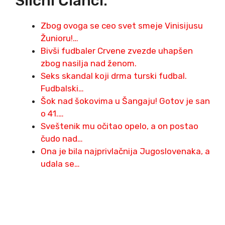
Slični Članci:
Zbog ovoga se ceo svet smeje Vinisijusu
Žunioru!…
Bivši fudbaler Crvene zvezde uhapšen
zbog nasilja nad ženom.
Seks skandal koji drma turski fudbal.
Fudbalski…
Šok nad šokovima u Šangaju! Gotov je san
o 41.…
Sveštenik mu očitao opelo, a on postao
čudo nad…
Ona je bila najprivlačnija Jugoslovenaka, a
udala se…