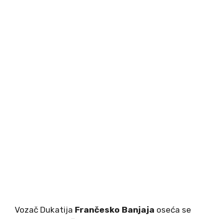
Vozač Dukatija
Frančesko Banjaja
oseća se