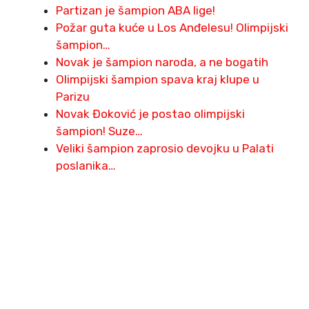
Partizan je šampion ABA lige!
Požar guta kuće u Los Anđelesu! Olimpijski
šampion…
Novak je šampion naroda, a ne bogatih
Olimpijski šampion spava kraj klupe u
Parizu
Novak Đoković je postao olimpijski
šampion! Suze…
Veliki šampion zaprosio devojku u Palati
poslanika…