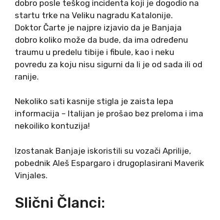
dobro posle teškog incidenta koji je dogodio na
startu trke na Veliku nagradu Katalonije.
Doktor Čarte je najpre izjavio da je Banjaja
dobro koliko može da bude, da ima određenu
traumu u predelu tibije i fibule, kao i neku
povredu za koju nisu sigurni da li je od sada ili od
ranije.
Nekoliko sati kasnije stigla je zaista lepa
informacija – Italijan je prošao bez preloma i ima
nekoiliko kontuzija!
Izostanak Banjaje iskoristili su vozači Aprilije,
pobednik Aleš Espargaro i drugoplasirani Maverik
Vinjales.
Slični Članci: