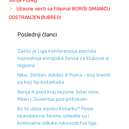
Užasne vesti sa Filipina! BORIŠI SIMANIĆU
ODSTRANJEN BUBREG!
Poslednji članci
Zašto je Liga konferencija postala
najrealnija evropska šansa za klubove iz
regiona
Nike, Jordan, Adidas ili Puma – koji brend
za koji tip košarkaša
Serija A pred kraj sezone: Inter slavi,
Milan i Juventus pod pritiskom
Ko to ubija srpsku košarku? Posle
skandala na terenu usledile su i
kriminalne odluke rukovodstva lige.