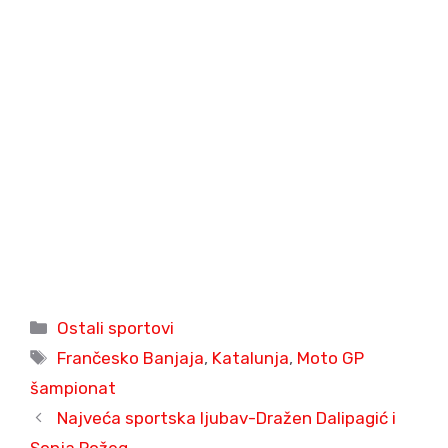
Categories
Ostali sportovi
Tags
Frančesko Banjaja
,
Katalunja
,
Moto GP
šampionat
Najveća sportska ljubav-Dražen Dalipagić i
Sonja Požeg