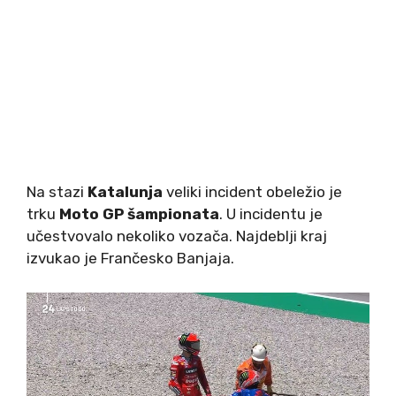
Na stazi
Katalunja
veliki incident obeležio je
trku
Moto GP šampionata
. U incidentu je
učestvovalo nekoliko vozača. Najdeblji kraj
izvukao je Frančesko Banjaja.