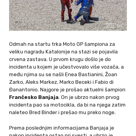
Odmah na startu trka Moto GP šampiona za
veliku nagradu Katalonije na stazi se pojavila
crvena zastava. U prvom krugu došlo je do
incidenta u kojem je učestvovalo više vozača, a
među njima su se našli Enea Bastianini, Žoan
Zarko, Aleks Markez, Marko Beceki i Fabio di
Đanantonio. Najgore je prošao aktuelni šampion
Frančesko Banjaja
. On je ubrzo nakon prvog
incidenta pao sa motocikla, da bi na njega zatim
naleteo Bred Binder i prešao mu preko noge.
Prema poslednjim informacijama Banjaja je
nakon incidenta ostao pri svesti, a ubrzo je