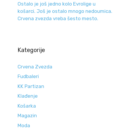
Ostalo je još jedno kolo Evrolige u
košarci. Još je ostalo mnogo nedoumica.
Crvena zvezda vreba šesto mesto.
Kategorije
Crvena Zvezda
Fudbaleri
KK Partizan
Klađenje
Košarka
Magazin
Moda