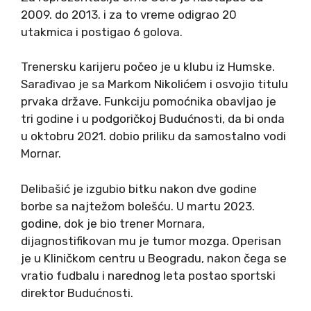
2009. do 2013. i za to vreme odigrao 20
utakmica i postigao 6 golova.
Trenersku karijeru počeo je u klubu iz Humske.
Sarađivao je sa Markom Nikolićem i osvojio titulu
prvaka države. Funkciju pomoćnika obavljao je
tri godine i u podgoričkoj Budućnosti, da bi onda
u oktobru 2021. dobio priliku da samostalno vodi
Mornar.
Delibašić je izgubio bitku nakon dve godine
borbe sa najtežom bolešću. U martu 2023.
godine, dok je bio trener Mornara,
dijagnostifikovan mu je tumor mozga. Operisan
je u Kliničkom centru u Beogradu, nakon čega se
vratio fudbalu i narednog leta postao sportski
direktor Budućnosti.