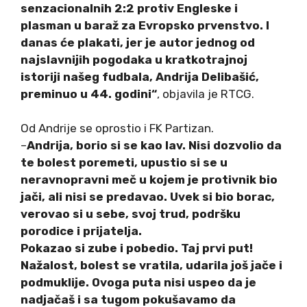
senzacionalnih 2:2 protiv Engleske i
plasman u baraž za Evropsko prvenstvo. I
danas će plakati, jer je autor jednog od
najslavnijih pogodaka u kratkotrajnoj
istoriji našeg fudbala, Andrija Delibašić,
preminuo u 44. godini“
, objavila je RTCG.
Od Andrije se oprostio i FK Partizan.
–
Andrija, borio si se kao lav. Nisi dozvolio da
te bolest poremeti, upustio si se u
neravnopravni meč u kojem je protivnik bio
jači, ali nisi se predavao. Uvek si bio borac,
verovao si u sebe, svoj trud, podršku
porodice i prijatelja.
Pokazao si zube i pobedio. Taj prvi put!
Nažalost, bolest se vratila, udarila još jače i
podmuklije. Ovoga puta nisi uspeo da je
nadjačaš i sa tugom pokušavamo da