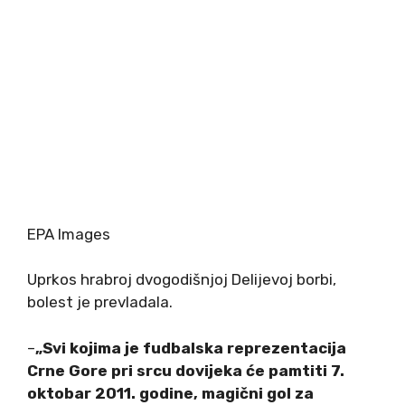
EPA Images
Uprkos hrabroj dvogodišnjoj Delijevoj borbi,
bolest je prevladala.
–
„Svi kojima je fudbalska reprezentacija
Crne Gore pri srcu dovijeka će pamtiti 7.
oktobar 2011. godine, magični gol za