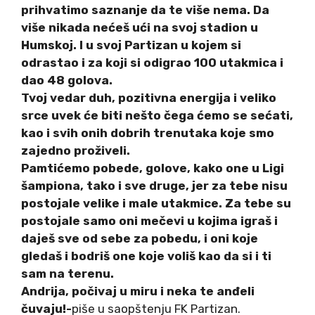
prihvatimo saznanje da te više nema. Da
više nikada nećeš ući na svoj stadion u
Humskoj. I u svoj Partizan u kojem si
odrastao i za koji si odigrao 100 utakmica i
dao 48 golova.
Tvoj vedar duh, pozitivna energija i veliko
srce uvek će biti nešto čega ćemo se sećati,
kao i svih onih dobrih trenutaka koje smo
zajedno proživeli.
Pamtićemo pobede, golove, kako one u Ligi
šampiona, tako i sve druge, jer za tebe nisu
postojale velike i male utakmice. Za tebe su
postojale samo oni mečevi u kojima igraš i
daješ sve od sebe za pobedu, i oni koje
gledaš i bodriš one koje voliš kao da si i ti
sam na terenu.
Andrija, počivaj u miru i neka te anđeli
čuvaju!-
piše u saopštenju FK Partizan.