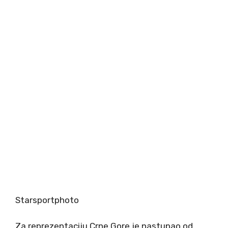
Starsportphoto
Za reprezentaciju Crne Gore je nastupao od