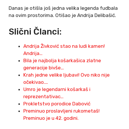
Danas je otišla još jedna velika legenda fudbala
na ovim prostorima. Otišao je Andrija Delibašić.
Slični Članci:
Andrija Živković stao na ludi kamen!
Andrija…
Bila je najbolja košarkašica zlatne
generacije bivše…
Krah jedne velike ljubavi! Ovo niko nije
očekivao.…
Umro je legendarni košarkaš i
reprezentativac…
Prokletstvo porodice Dabović
Preminuo proslavljeni rukometaš!
Preminuo je u 42. godini.