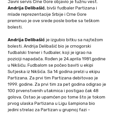
Javni servis Crne Gore objavio je tužnu vest.
Andrija Delibašić
, bivši fudbaler Partizana i
mlade reprezentacije Srbije i Crne Gore
preminuo je ove srede posle borbe sa teškom
bolesti.
Andrija Delibašić
je izgubio bitku sa najtežom
bolesti. Andrija Delibašić bio je crnogorski
fudbalski trener i fudbaler, koji je igrao na
poziciji napadača. Rođen je 24.aprila 1981.godine
u Nikšiću. Fudbalom se počeo baviti u ekipi
Sutjeska iz Nikšića. Sa 14 godina prelzi u ekipu
Partizana. Za prvi tim Partizana debitovao je
1999. godine. Za prvi tim za pet godina odigrao je
100 prvenstvenih utakmica i postigao čak 48
golova. Ostao je upamćen po tome što je tokom
prvog ulaska Partizana u Ligu šampiona bio
jedini strelac za Partizan u grupnoj fazi –