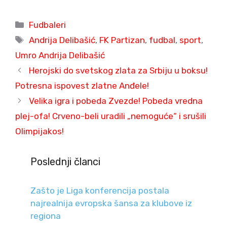
Categories
Fudbaleri
Tags
Andrija Delibašić
,
FK Partizan
,
fudbal
,
sport
,
Umro Andrija Delibašić
Herojski do svetskog zlata za Srbiju u boksu!
Potresna ispovest zlatne Anđele!
Velika igra i pobeda Zvezde! Pobeda vredna
plej-ofa! Crveno-beli uradili „nemoguće“ i srušili
Olimpijakos!
Poslednji članci
Zašto je Liga konferencija postala
najrealnija evropska šansa za klubove iz
regiona