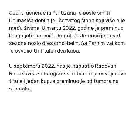
Jedna generacija Partizana je posle smrti
Delibašića dobila je i četvrtog člana koji više nije
među živima. U martu 2022. godine je preminuo
Dragoljub Jeremić. Dragoljub Jeremić je deset
sezona nosio dres crno-belih. Sa Parnim valjkom
je osvojio tri titule i dva kupa.
U septembru 2022. nas je napustio Radovan
Radaković. Sa beogradskim timom je osvojio dve
titule i jedan kup, a preminuo je od tumora na
stomaku.