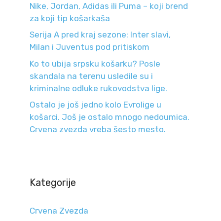
Nike, Jordan, Adidas ili Puma – koji brend
za koji tip košarkaša
Serija A pred kraj sezone: Inter slavi,
Milan i Juventus pod pritiskom
Ko to ubija srpsku košarku? Posle
skandala na terenu usledile su i
kriminalne odluke rukovodstva lige.
Ostalo je još jedno kolo Evrolige u
košarci. Još je ostalo mnogo nedoumica.
Crvena zvezda vreba šesto mesto.
Kategorije
Crvena Zvezda