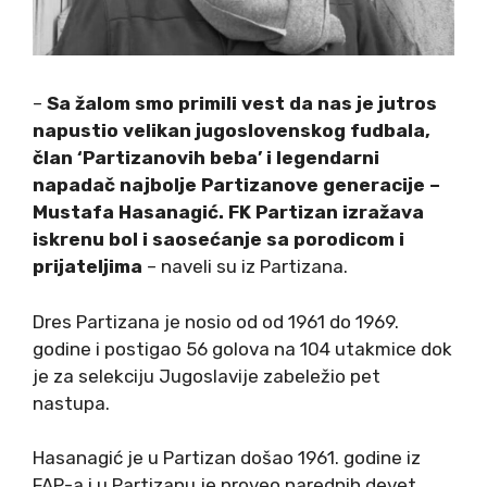
–
Sa žalom smo primili vest da nas je jutros
napustio velikan jugoslovenskog fudbala,
član ‘Partizanovih beba’ i legendarni
napadač najbolje Partizanove generacije –
Mustafa Hasanagić. FK Partizan izražava
iskrenu bol i saosećanje sa porodicom i
prijateljima
– naveli su iz Partizana.
Dres Partizana je nosio od od 1961 do 1969.
godine i postigao 56 golova na 104 utakmice dok
je za selekciju Jugoslavije zabeležio pet
nastupa.
Hasanagić je u Partizan došao 1961. godine iz
FAP-a i u Partizanu je proveo narednih devet