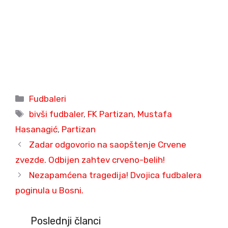
Categories
Fudbaleri
Tags
bivši fudbaler
,
FK Partizan
,
Mustafa
Hasanagić
,
Partizan
Zadar odgovorio na saopštenje Crvene
zvezde. Odbijen zahtev crveno-belih!
Nezapamćena tragedija! Dvojica fudbalera
poginula u Bosni.
Poslednji članci