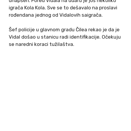
uhapšen. Pored Vidala na udaru je još nekoliko
igrača Kola Kola. Sve se to dešavalo na proslavi
rođendana jednog od Vidalovih saigrača.
Šef policije u glavnom gradu Čilea rekao je da je
Vidal došao u stanicu radi identifikacije. Očekuju
se naredni koraci tužilaštva.