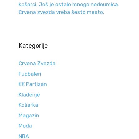
košarci. Još je ostalo mnogo nedoumica.
Crvena zvezda vreba šesto mesto.
Kategorije
Crvena Zvezda
Fudbaleri
KK Partizan
Klađenje
Košarka
Magazin
Moda
NBA