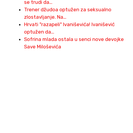
se trudi da…
Trener džudoa optužen za seksualno
zlostavljanje. Na…
Hrvati "razapeli" Ivaniševića! Ivanišević
optužen da…
Sofrina mlada ostala u senci nove devojke
Save Miloševića