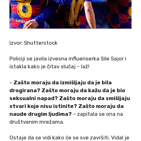
Izvor: Shutterstock
Policiji se javila izvesna influenserka Sile Sajor i
istakla kako je čitav slučaj – laž!
–
Zašto moraju da izmišljaju da je bila
drogirana? Zašto moraju da kažu da je bio
seksualni napad? Zašto moraju da smišljaju
stvari koje nisu istinite? Zašto moraju da
naude drugim ljudima?
– zapitala se ona na
društvenim mrežama.
Ostaje da se vidi kako će se sve završiti. Vidal je