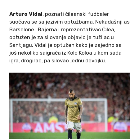
Arturo Vidal
, poznati čileanski fudbaler
suočava se sa jezivim optužbama. Nekadašnji as
Barselone i Bajerna i reprezentativac Čilea,
optužen je za silovanje objavio je tužilac u
Santjagu. Vidal je optužen kako je zajedno sa
još nekoliko saigrača iz Kolo Koloa u kom sada
igra, drogirao, pa silovao jednu devojku.