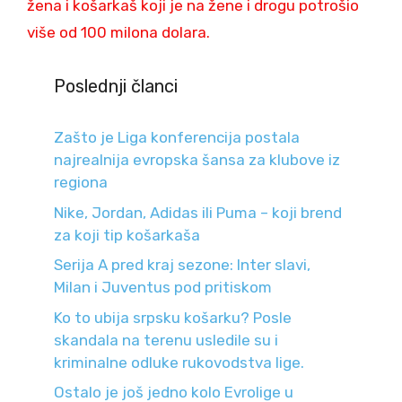
žena i košarkaš koji je na žene i drogu potrošio
više od 100 milona dolara.
Poslednji članci
Zašto je Liga konferencija postala
najrealnija evropska šansa za klubove iz
regiona
Nike, Jordan, Adidas ili Puma – koji brend
za koji tip košarkaša
Serija A pred kraj sezone: Inter slavi,
Milan i Juventus pod pritiskom
Ko to ubija srpsku košarku? Posle
skandala na terenu usledile su i
kriminalne odluke rukovodstva lige.
Ostalo je još jedno kolo Evrolige u