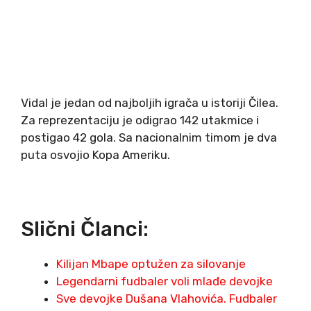
Vidal je jedan od najboljih igrača u istoriji Čilea.
Za reprezentaciju je odigrao 142 utakmice i
postigao 42 gola. Sa nacionalnim timom je dva
puta osvojio Kopa Ameriku.
Slični Članci:
Kilijan Mbape optužen za silovanje
Legendarni fudbaler voli mlađe devojke
Sve devojke Dušana Vlahovića. Fudbaler