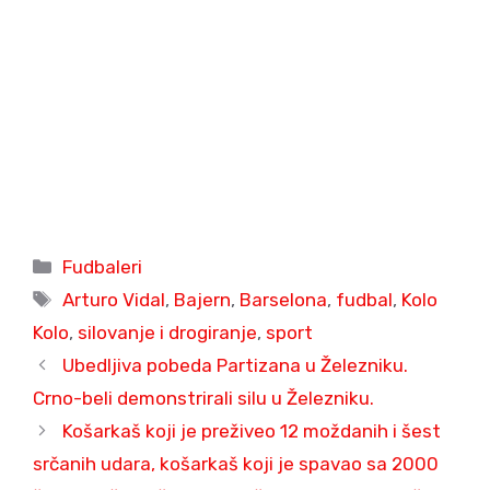
Categories
Fudbaleri
Tags
Arturo Vidal
,
Bajern
,
Barselona
,
fudbal
,
Kolo
Kolo
,
silovanje i drogiranje
,
sport
Ubedljiva pobeda Partizana u Železniku.
Crno-beli demonstrirali silu u Železniku.
Košarkaš koji je preživeo 12 moždanih i šest
srčanih udara, košarkaš koji je spavao sa 2000