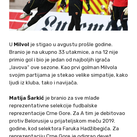
U
Milvol
je stigao u avgustu prošle godine.
Branio je na ukupno 33 utakmice, a na 12 nije
primio gol i bio je jedan od najboljih igrača
„lavova“ ove sezone. Kao prvi golman Milvola
svojim partijama je stekao velike simpatije, kako
ljudi iz kluba, tako i navijača.
Matija Šarkić
je branio za sve mlađe
reprezentativne selekcije fudbalske
reprezentacije Crne Gore. Za A tim je debitovao
protiv Belorusije u prijateljskom meču 2019.
godine, kod selektora Faruka Hadžibegića. Za
reprezentaciju Crne Gore je odigrao devet