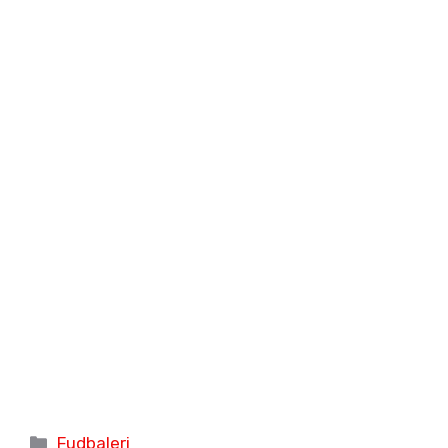
Categories
Fudbaleri