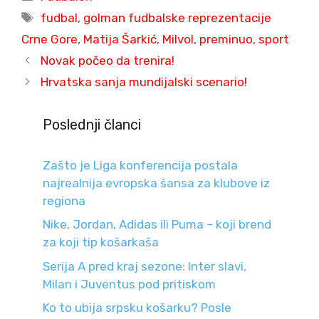
Tags
fudbal
,
golman fudbalske reprezentacije
Crne Gore
,
Matija Šarkić
,
Milvol
,
preminuo
,
sport
Novak počeo da trenira!
Hrvatska sanja mundijalski scenario!
Poslednji članci
Zašto je Liga konferencija postala
najrealnija evropska šansa za klubove iz
regiona
Nike, Jordan, Adidas ili Puma – koji brend
za koji tip košarkaša
Serija A pred kraj sezone: Inter slavi,
Milan i Juventus pod pritiskom
Ko to ubija srpsku košarku? Posle