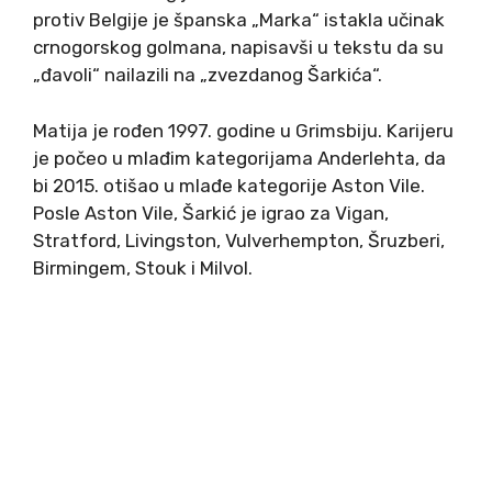
protiv Belgije je španska „Marka“ istakla učinak
crnogorskog golmana, napisavši u tekstu da su
„đavoli“ nailazili na „zvezdanog Šarkića“.
Matija je rođen 1997. godine u Grimsbiju. Karijeru
je počeo u mlađim kategorijama Anderlehta, da
bi 2015. otišao u mlađe kategorije Aston Vile.
Posle Aston Vile, Šarkić je igrao za Vigan,
Stratford, Livingston, Vulverhempton, Šruzberi,
Birmingem, Stouk i Milvol.