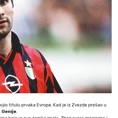
jio titulu prvaka Evrope. Kad je iz Zvezde prešao u
k
Genije
.