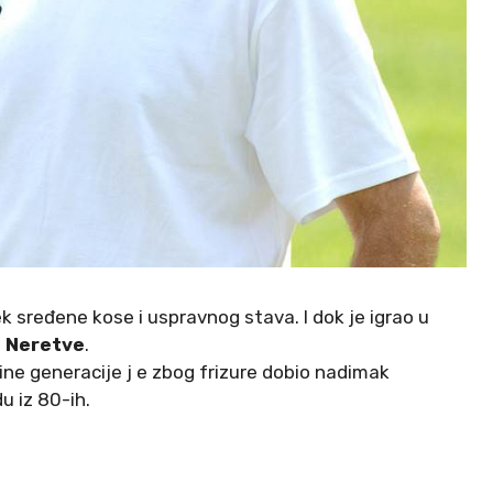
k sređene kose i uspravnog stava. I dok je igrao u
a Neretve
.
ne generacije j e zbog frizure dobio nadimak
u iz 80-ih.