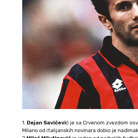
1.
Dejan Savićevi
ć je sa Crvenom zvezdom osvo
Milano od italijanskih novinara dobio je nadima