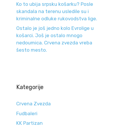
Ko to ubija srpsku košarku? Posle
skandala na terenu usledile su i
kriminalne odluke rukovodstva lige.
Ostalo je još jedno kolo Evrolige u
košarci. Još je ostalo mnogo
nedoumica. Crvena zvezda vreba
šesto mesto.
Kategorije
Crvena Zvezda
Fudbaleri
KK Partizan