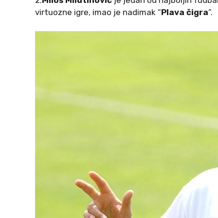
2.
Miloš Milutinović
je jedan od najboljih fudba
virtuozne igre, imao je nadimak “
Plava čigra
”.