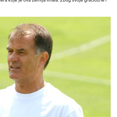
lera koje je ova zemlja imala. Zbog svoje graciozne i