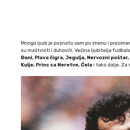
Mnogo ljudi je poznato sem po imenu i prezimen
su maštoviti i duhoviti. Većina ljubitelja fudbal
Đani, Plava čigra, Jegulja, Nervozni poštar,
Kulje, Princ sa Neretve, Ćela
i tako dalje. Za