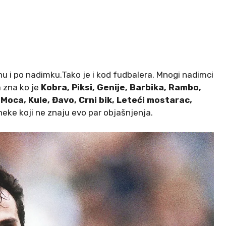
u i po nadimku.Tako je i kod fudbalera. Mnogi nadimci
a zna ko je
Kobra, Piksi, Genije, Barbika, Rambo,
 Moca, Kule, Đavo, Crni bik, Leteći mostarac,
 neke koji ne znaju evo par objašnjenja.