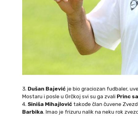
3.
Dušan Bajević
je bio graciozan fudbaler, uve
Mostaru i posle u Grčkoj svi su ga zvali
Princ s
4.
Siniša Mihajlović
takođe član čuvene Zvezdi
Barbika
. Imao je frizuru nalik na neku rok zvezd