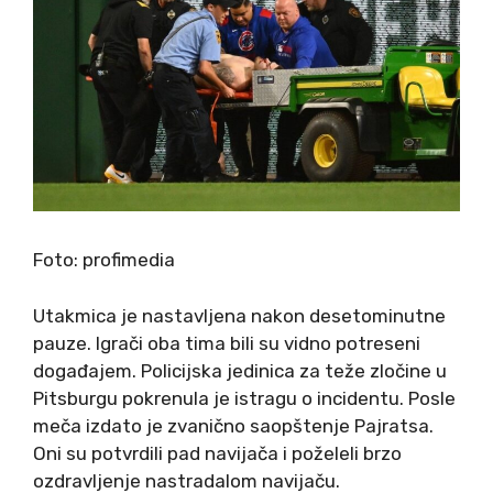
Foto: profimedia
Utakmica je nastavljena nakon desetominutne
pauze. Igrači oba tima bili su vidno potreseni
događajem. Policijska jedinica za teže zločine u
Pitsburgu pokrenula je istragu o incidentu. Posle
meča izdato je zvanično saopštenje Pajratsа.
Oni su potvrdili pad navijača i poželeli brzo
ozdravljenje nastradalom navijaču.