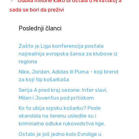
Odbila milione kako bi ostala u Hrvatskoj a
sada se bori da preživi
Poslednji članci
Zašto je Liga konferencija postala
najrealnija evropska šansa za klubove iz
regiona
Nike, Jordan, Adidas ili Puma – koji brend
za koji tip košarkaša
Serija A pred kraj sezone: Inter slavi,
Milan i Juventus pod pritiskom
Ko to ubija srpsku košarku? Posle
skandala na terenu usledile su i
kriminalne odluke rukovodstva lige.
Ostalo je još jedno kolo Evrolige u