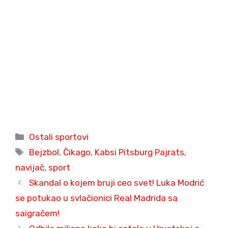
Categories
Ostali sportovi
Tags
Bejzbol
,
Čikago
,
Kabsi Pitsburg Pajrats
,
navijač
,
sport
Skandal o kojem bruji ceo svet! Luka Modrić
se potukao u svlačionici Real Madrida sa
saigračem!