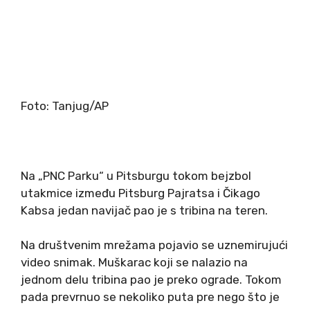
Foto:
Tanjug/AP
Na „PNC Parku“ u Pitsburgu tokom bejzbol
utakmice između Pitsburg Pajratsа i Čikago
Kabsa jedan navijač pao je s tribina na teren.
Na društvenim mrežama pojavio se uznemirujući
video snimak. Muškarac koji se nalazio na
jednom delu tribina pao je preko ograde. Tokom
pada prevrnuo se nekoliko puta pre nego što je