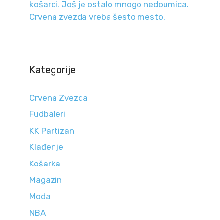
košarci. Još je ostalo mnogo nedoumica.
Crvena zvezda vreba šesto mesto.
Kategorije
Crvena Zvezda
Fudbaleri
KK Partizan
Klađenje
Košarka
Magazin
Moda
NBA