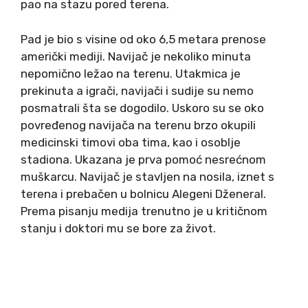
pao na stazu pored terena.
Pad je bio s visine od oko 6,5 metara prenose
američki mediji. Navijač je nekoliko minuta
nepomično ležao na terenu. Utakmica je
prekinuta a igrači, navijači i sudije su nemo
posmatrali šta se dogodilo. Uskoro su se oko
povređenog navijača na terenu brzo okupili
medicinski timovi oba tima, kao i osoblje
stadiona. Ukazana je prva pomoć nesrećnom
muškarcu. Navijač je stavljen na nosila, iznet s
terena i prebačen u bolnicu Alegeni Dženeral.
Prema pisanju medija trenutno je u kritičnom
stanju i doktori mu se bore za život.