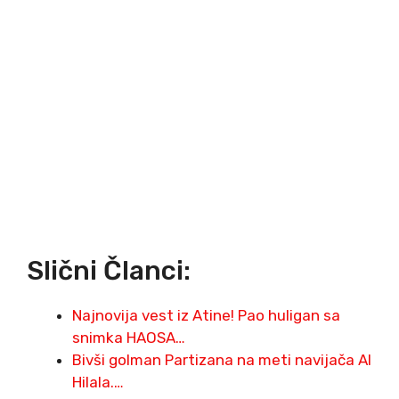
Slični Članci:
Najnovija vest iz Atine! Pao huligan sa
snimka HAOSA…
Bivši golman Partizana na meti navijača Al
Hilala.…