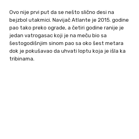
Ovo nije prvi put da se nešto slično desi na
bejzbol utakmici. Navijač Atlante je 2015. godine
pao tako preko ograde, a četiri godine ranije je
jedan vatrogasac koji je na meču bio sa
šestogodišnjim sinom pao sa oko šest metara
dok je pokušavao da uhvati loptu koja je išla ka
tribinama.